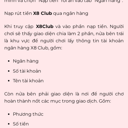
mình và chọn “Nạp tiền” rồi ấn vào tab “Ngân hàng”.
Nạp rút tiền
X8 Club
qua ngân hàng
Khi truy cập
X8Club
và vào phần nạp tiền. Người
chơi sẽ thấy giao diện chia làm 2 phần, nửa bên trái
là khu vực để người chơi lấy thông tin tài khoản
ngân hàng X8 Club, gồm:
Ngân hàng
Số tài khoản
Tên tài khoản
Còn nửa bên phải giao diện là nơi để người chơ
hoàn thành nốt các mục trong giao dịch. Gồm:
Phương thức
Số tiền