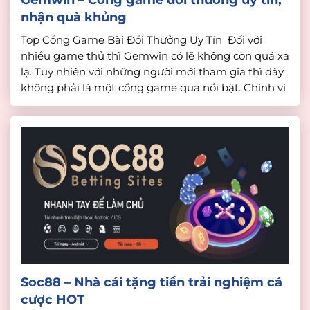
Gemwin – Cổng game đổi thưởng uy tín,
nhận quà khủng
Top Cổng Game Bài Đổi Thưởng Uy Tín Đối với
nhiều game thủ thì Gemwin có lẽ không còn quá xa
lạ. Tuy nhiên với những người mới tham gia thì đây
không phải là một cổng game quá nổi bật. Chính vì
vậy, dưới đây, nhà cái uy tín sẽ tiến hành đánh giá và
[…]
Soc88 – Nhà cái tặng tiền trải nghiệm cá
cược HOT