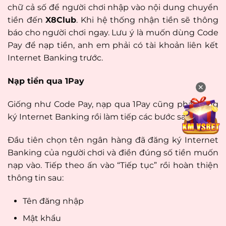
chữ cả số để người chơi nhập vào nội dung chuyển
tiền đến
X8Club
. Khi hệ thống nhận tiền sẽ thông
báo cho người chơi ngay. Lưu ý là muốn dùng Code
Pay để nạp tiền, anh em phải có tài khoản liên kết
Internet Banking trước.
Nạp tiền qua 1Pay
✕
Giống như Code Pay, nạp qua 1Pay cũng phải đăng
ký Internet Banking rồi làm tiếp các bước sau:
Đầu tiên chọn tên ngân hàng đã đăng ký Internet
Banking của người chơi và điền đúng số tiền muốn
nạp vào. Tiếp theo ấn vào “Tiếp tục” rồi hoàn thiện
thông tin sau:
Tên đăng nhập
Mật khẩu