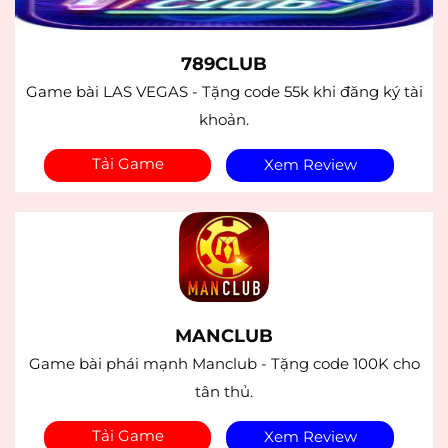
789CLUB
Game bài LAS VEGAS - Tặng code 55k khi đăng ký tài
khoản.
Tải Game
Xem Review
MANCLUB
Game bài phái mạnh Manclub - Tặng code 100K cho
tân thủ.
Tải Game
Xem Review