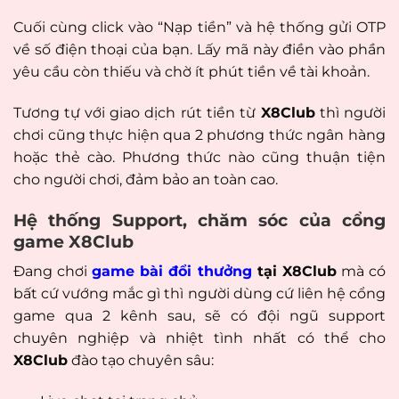
Cuối cùng click vào “Nạp tiền” và hệ thống gửi OTP
về số điện thoại của bạn. Lấy mã này điền vào phần
yêu cầu còn thiếu và chờ ít phút tiền về tài khoản.
Tương tự với giao dịch rút tiền từ
X8Club
thì người
chơi cũng thực hiện qua 2 phương thức ngân hàng
hoặc thẻ cào. Phương thức nào cũng thuận tiện
cho người chơi, đảm bảo an toàn cao.
Hệ thống Support, chăm sóc của cổng
game X8Club
Đang chơi
game bài đổi thưởng
tại X8Club
mà có
bất cứ vướng mắc gì thì người dùng cứ liên hệ cổng
game qua 2 kênh sau, sẽ có đội ngũ support
chuyên nghiệp và nhiệt tình nhất có thể cho
X8Club
đào tạo chuyên sâu: