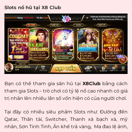
Slots nổ hũ tại X8 Club
Bạn có thể tham gia săn hũ tại
X8Club
bằng cách
tham gia Slots – trò chơi có tỷ lệ nổ cao nhanh có giá
trị nhân lên nhiều lần số vốn hiện có của người chơi.
Tại đây có nhiều siêu phẩm Slots như: Đường đến
Qatar, Thần tài, Switcher, Thanh xà bạch xà, mỹ
nhân, Sơn Tinh Tinh, Ăn khế trả vàng, Ma đao lệ ảnh,