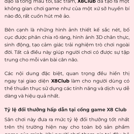
đạo là tông màu tối, sắc trầm,
X8Club
đã tạo ra một
không gian chơi game như của một xứ sở huyền bí
nào đó, rất cuốn hút mê ảo.
Bên cạnh là những hình ảnh thiết kế sắc nét, bố
cục được phân chia rõ ràng, hình ảnh 3D chân thực,
sinh động, tạo cảm giác trải nghiệm trò chơi ngoài
đời. Tất cả điều này giúp người chơi có được sự tập
trung cho mỗi ván bài cân não.
Các nội dung đặc biệt, quan trọng đều hiển thị
ngay tại giao diện
X8Club
làm cho người dùng có
thể thuần thục sử dụng các tính năng và dịch vụ dễ
dàng và hiệu quả nhất.
Tỷ lệ đổi thưởng hấp dẫn tại cổng game X8 Club
Sân chơi này đưa ra mức tỷ lệ đổi thưởng tốt nhất
trên thị trường hiện nay cho toàn bộ sản phẩm