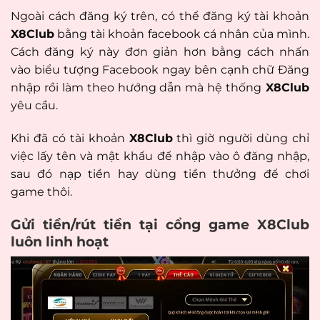
Ngoài cách đăng ký trên, có thể đăng ký tài khoản
X8Club
bằng tài khoản facebook cá nhân của mình.
Cách đăng ký này đơn giản hơn bằng cách nhấn
vào biểu tượng Facebook ngay bên cạnh chữ Đăng
nhập rồi làm theo hướng dẫn mà hệ thống
X8Club
yêu cầu.
Khi đã có tài khoản
X8Club
thì giờ người dùng chỉ
việc lấy tên và mật khẩu để nhập vào ô đăng nhập,
sau đó nạp tiền hay dùng tiền thưởng để chơi
game thôi.
Gửi tiền/rút tiền tại cổng game X8Club
luôn linh hoạt