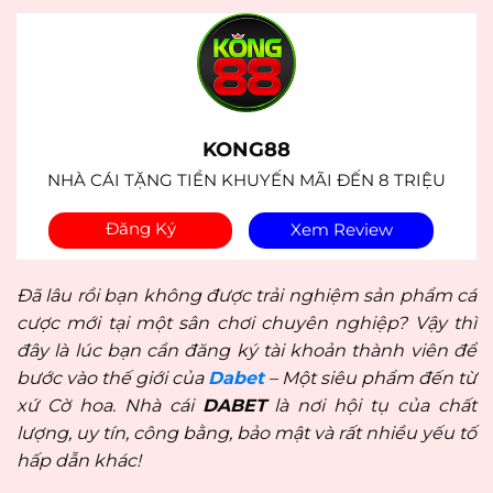
KONG88
NHÀ CÁI TẶNG TIỀN KHUYẾN MÃI ĐẾN 8 TRIỆU
Đăng Ký
Xem Review
Đã lâu rồi bạn không được trải nghiệm sản phẩm cá
cược mới tại một sân chơi chuyên nghiệp? Vậy thì
đây là lúc bạn cần đăng ký tài khoản thành viên để
bước vào thế giới của
Dabet
– Một siêu phẩm đến từ
xứ Cờ hoa. Nhà cái
DABET
là nơi hội tụ của chất
lượng, uy tín, công bằng, bảo mật và rất nhiều yếu tố
hấp dẫn khác!