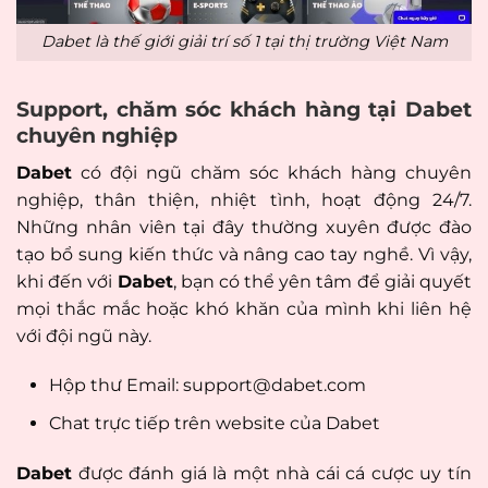
Dabet là thế giới giải trí số 1 tại thị trường Việt Nam
Support, chăm sóc khách hàng tại Dabet
chuyên nghiệp
Dabet
có đội ngũ chăm sóc khách hàng chuyên
nghiệp, thân thiện, nhiệt tình, hoạt động 24/7.
Những nhân viên tại đây thường xuyên được đào
tạo bổ sung kiến thức và nâng cao tay nghề. Vì vậy,
khi đến với
Dabet
, bạn có thể yên tâm để giải quyết
mọi thắc mắc hoặc khó khăn của mình khi liên hệ
với đội ngũ này.
Hộp thư Email:
support@dabet.com
Chat trực tiếp trên website của Dabet
Dabet
được đánh giá là một nhà cái cá cược uy tín