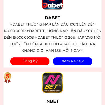
DABET
⭐DABET THƯỞNG NẠP LẦN ĐẦU 100% LÊN ĐẾN
10.000.000Đ ⭐DABET THƯỞNG NẠP LẦN ĐẦU 50% LÊN
ĐẾN 15.000.000Đ ⭐DABET THƯỞNG 20% NẠP VÀO MỖI
THỨ 7 LÊN ĐẾN 5.000.000Đ ⭐DABET HOÀN TRẢ
KHÔNG GIỚI HẠN 1.5% MỖI NGÀY⭐
Đăng Ký
Xem Review
NBET