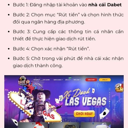
Bước 1: Đăng nhập tài khoản vào
nhà cái Dabet
Bước 2: Chọn mục “Rút tiền” và chọn hình thức
đổi qua ngân hàng địa phương.
Bước 3: Cung cấp các thông tin cá nhân cần
thiết để thực hiện giao dịch rút tiền.
Bước 4: Chọn xác nhận “Rút tiền”.
Bước 5: Chờ trong vài phút để nhà cái xác nhận
giao dịch thành công.