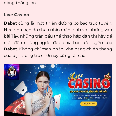
dàng thắng lớn.
Live Casino
Dabet
cũng là một thiên đường cờ bạc trực tuyến.
Nếu như bạn đã chán nhìn màn hình với những ván
bài Tây, những trận đấu thể thao hấp dẫn thì hãy để
mắt đến những người đẹp chia bài trực tuyến của
Dabet
. Không chỉ mãn nhãn, khả năng chiến thắng
của bạn trong trò chơi này cũng rất cao.