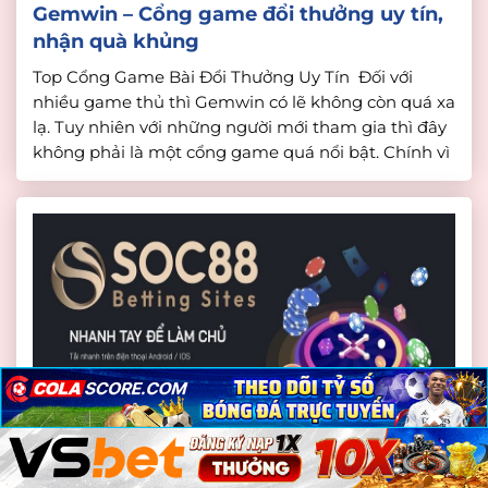
Gemwin – Cổng game đổi thưởng uy tín,
nhận quà khủng
Top Cổng Game Bài Đổi Thưởng Uy Tín Đối với
nhiều game thủ thì Gemwin có lẽ không còn quá xa
lạ. Tuy nhiên với những người mới tham gia thì đây
không phải là một cổng game quá nổi bật. Chính vì
vậy, dưới đây, nhà cái uy tín sẽ tiến hành đánh giá và
[…]
×
×
×
Soc88 – Nhà cái tặng tiền trải nghiệm cá
cược HOT