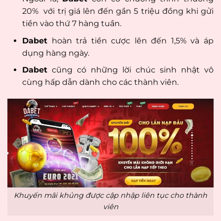
20% với trị giá lên đến gần 5 triệu đồng ​​khi gửi
tiền vào thứ 7 hàng tuần.
Dabet
hoàn trả tiền cược lên đến 1,5% và áp
dụng hàng ngày.
Dabet
cũng có những lời chúc sinh nhật vô
cùng hấp dẫn dành cho các thành viên.
Khuyến mãi khủng được cập nhập liên tục cho thành
viên