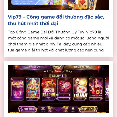
Vip79 – Cổng game đổi thưởng đặc sắc,
thu hút nhất thời đại
Top Cổng Game Bài Đổi Thưởng Uy Tín Vip79 là
một cổng game mới và đang có một số lượng người
chơi tham gia nhất định. Tại đây, cung cấp nhiều
tựa game giải trí hot với chất lượng cao nên cũng
rất nhiều người yêu thích. Do đó, để giúp người chơi
hiểu rõ […]