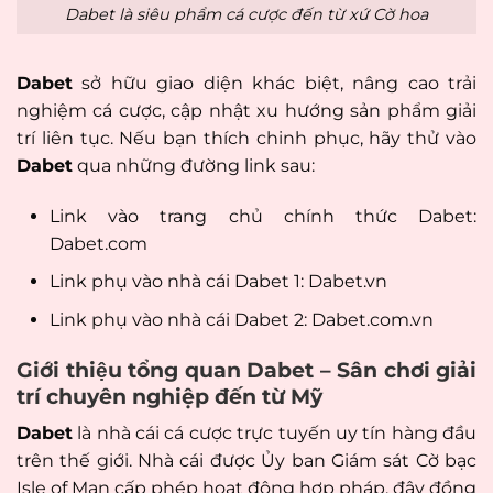
Dabet là siêu phẩm cá cược đến từ xứ Cờ hoa
Dabet
sở hữu giao diện khác biệt, nâng cao trải
nghiệm cá cược, cập nhật xu hướng sản phẩm giải
trí liên tục. Nếu bạn thích chinh phục, hãy thử vào
Dabet
qua những đường link sau:
Link vào trang chủ chính thức Dabet:
Dabet.com
Link phụ vào nhà cái Dabet 1: Dabet.vn
Link phụ vào nhà cái Dabet 2: Dabet.com.vn
Giới thiệu tổng quan Dabet – Sân chơi giải
trí chuyên nghiệp đến từ Mỹ
Dabet
là nhà cái cá cược trực tuyến uy tín hàng đầu
trên thế giới. Nhà cái được Ủy ban Giám sát Cờ bạc
Isle of Man cấp phép hoạt động hợp pháp, đây đồng