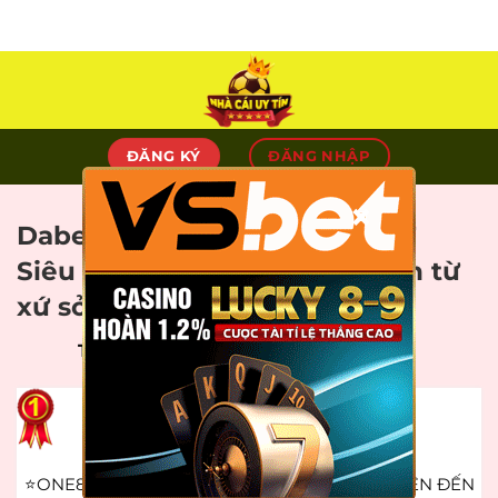
Skip
to
content
ĐĂNG KÝ
ĐĂNG NHẬP
×
Dabet – Nhà cái uy tín DABET
Siêu phẩm cá cược trực tuyến từ
xứ sở Cờ hoa
TOP NHÀ CÁI UY TÍN SỐ 1 VIỆT NAM
ONE88
⭐ONE88 THƯỞNG 150% CHO NẠP LẦN ĐẦU LÊN ĐẾN