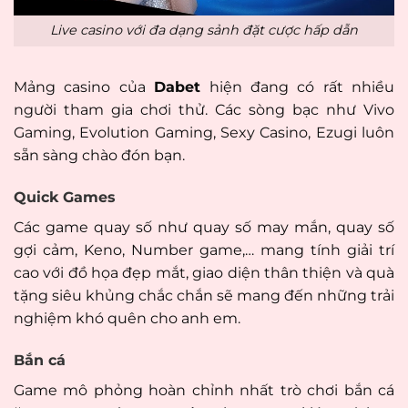
Live casino với đa dạng sảnh đặt cược hấp dẫn
Mảng casino của
Dabet
hiện đang có rất nhiều
người tham gia chơi thử. Các sòng bạc như Vivo
Gaming, Evolution Gaming, Sexy Casino, Ezugi luôn
sẵn sàng chào đón bạn.
Quick Games
Các game quay số như quay số may mắn, quay số
gợi cảm, Keno, Number game,… mang tính giải trí
cao với đồ họa đẹp mắt, giao diện thân thiện và quà
tặng siêu khủng chắc chắn sẽ mang đến những trải
nghiệm khó quên cho anh em.
Bắn cá
Game mô phỏng hoàn chỉnh nhất trò chơi bắn cá