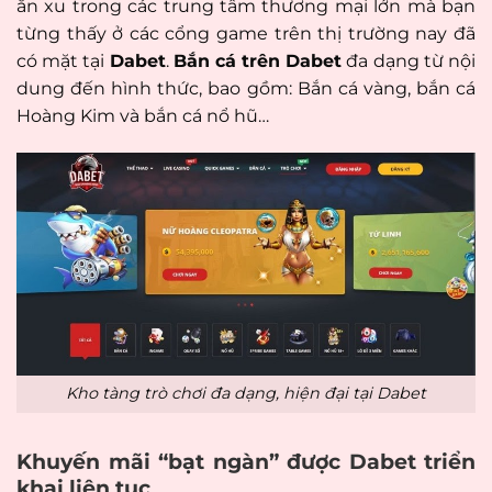
ăn xu trong các trung tâm thương mại lớn mà bạn
từng thấy ở các cổng game trên thị trường nay đã
có mặt tại
Dabet
.
Bắn cá trên Dabet
đa dạng từ nội
dung đến hình thức, bao gồm: Bắn cá vàng, bắn cá
Hoàng Kim và bắn cá nổ hũ…
Kho tàng trò chơi đa dạng, hiện đại tại Dabet
Khuyến mãi “bạt ngàn” được Dabet triển
khai liên tục