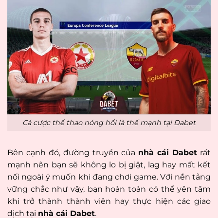
Cá cược thể thao nóng hổi là thế mạnh tại Dabet
Bên cạnh đó, đường truyền của
nhà cái Dabet
rất
mạnh nên bạn sẽ không lo bị giật, lag hay mất kết
nối ngoài ý muốn khi đang chơi game. Với nền tảng
vững chắc như vậy, bạn hoàn toàn có thể yên tâm
khi trở thành thành viên hay thực hiện các giao
dịch tại
nhà cái Dabet
.