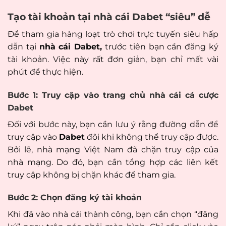
Tạo tài khoản tại nhà cái Dabet “siêu” dễ
Để tham gia hàng loạt trò chơi trực tuyến siêu hấp
dẫn tại
nhà cái Dabet,
trước tiên bạn cần đăng ký
tài khoản. Việc này rất đơn giản, bạn chỉ mất vài
phút để thực hiện.
Bước 1: Truy cập vào trang chủ nhà cái cá cược
Dabet
Đối với bước này, bạn cần lưu ý rằng đường dẫn để
truy cập vào
Dabet
đôi khi không thể truy cập được.
Bởi lẽ, nhà mạng Việt Nam đã chặn truy cập của
nhà mạng. Do đó, bạn cần tổng hợp các liên kết
truy cập không bị chặn khác để tham gia.
Bước 2: Chọn đăng ký tài khoản
Khi đã vào nhà cái thành công, bạn cần chọn “đăng