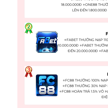
18.000.000Đ ⭐ONE88 THƯỞ
LÊN ĐẾN 1.800.000
⭐FABET THƯỞNG NẠP 11
10.000.000Đ ⭐FABET THƯỞN
ĐẾN 20.000.000Đ ⭐FA
⭐FC88 THƯỞNG 100% NẠP 
⭐FC88 THƯỞNG 30% NẠP L
⭐FC88 HOÀN TRẢ 1.5% VÔ H
ĐIỆ