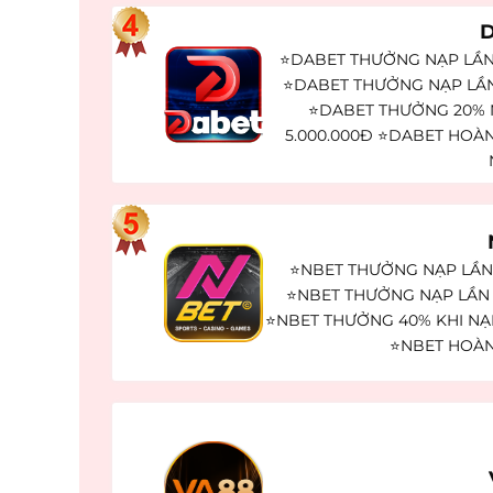
⭐DABET THƯỞNG NẠP LẦN 
⭐DABET THƯỞNG NẠP LẦN 
⭐DABET THƯỞNG 20% N
5.000.000Đ ⭐DABET HOÀN
⭐NBET THƯỞNG NẠP LẦN 
⭐NBET THƯỞNG NẠP LẦN Đ
⭐NBET THƯỞNG 40% KHI NẠP
⭐NBET HOÀN 