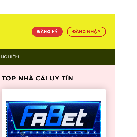
ĐĂNG KÝ
ĐĂNG NHẬP
 NGHIỆM
TOP NHÀ CÁI UY TÍN