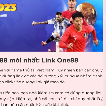
e88 mới nhất: Link One88
ẽ với game thủ tại Việt Nam. Tuy nhiên bạn cần chú ý
 ít đường link do các đối tượng xấu tung ra nhằm đánh
bạn click vào đường link giả mạo đó.
g tiếc nào, bạn nhớ kiểm tra xem có đúng đường link
y cập. Hiện tại, nhà cái chỉ có 1 địa chỉ duy nhất là /,
 bạn nên cân nhắc kỹ trước khi click.