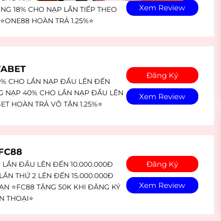
Xem Review
NG 18% CHO NẠP LẦN TIẾP THEO
Đ ⭐ONE88 HOÀN TRẢ 1.25%⭐
FABET
Đăng Ký
0% CHO LẦN NẠP ĐẦU LÊN ĐẾN
G NẠP 40% CHO LẦN NẠP ĐẦU LÊN
Xem Review
BET HOÀN TRẢ VÔ TẬN 1.25%⭐
FC88
Đăng Ký
LẦN ĐẦU LÊN ĐẾN 10.000.000Đ
ẦN THỨ 2 LÊN ĐẾN 15.000.000Đ
Xem Review
ẠN ⭐FC88 TẶNG 50K KHI ĐĂNG KÝ
N THOẠI⭐