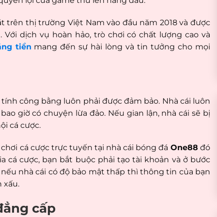
 quyền lợi của game thủ lên hàng đầu.
t trên thị trường Việt Nam vào đầu năm 2018 và được
 Với dịch vụ hoàn hảo, trò chơi có chất lượng cao và
ặng tiền
mang đến sự hài lòng và tin tưởng cho mọi
n tính công bằng luôn phải được đảm bảo. Nhà cái luôn
ao giờ có chuyện lừa đảo. Nếu gian lận, nhà cái sẽ bị
ội cá cược.
hơi cá cược trực tuyến tại nhà cái bóng đá
One88
đó
ia cá cược, bạn bắt buộc phải tạo tài khoản và ở bước
 nếu nhà cái có độ bảo mật thấp thì thông tin của bạn
 xấu.
 đẳng cấp