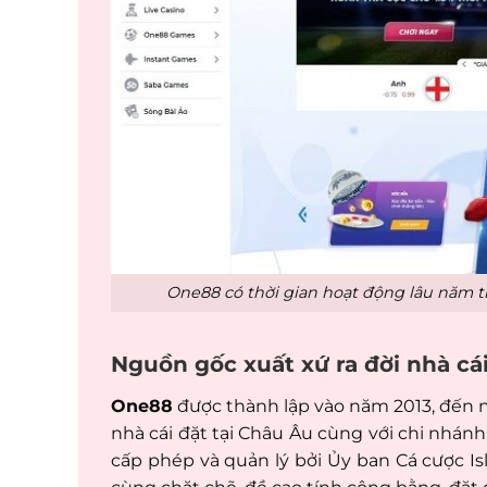
One88 có thời gian hoạt động lâu năm t
Nguồn gốc xuất xứ ra đời nhà c
One88
được thành lập vào năm 2013, đến n
nhà cái đặt tại Châu Âu cùng với chi nhánh 
cấp phép và quản lý bởi Ủy ban Cá cược Is