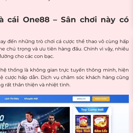
hà cái One88 – Sân chơi này có
ay đến những trò chơi cá cược thể thao vô cùng hấp
e chú trọng và ưu tiên hàng đầu. Chính vì vậy, nhiều
đường cho các con bạc.
 hệ thống là không gian trực tuyến thông minh, hiện
 tỷ lệ cược hấp dẫn. Dịch vụ chăm sóc khách hàng cũng
 rất thân thiện và nhiệt tình.