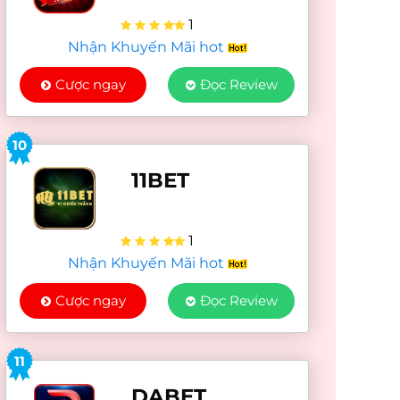
1
Nhận Khuyến Mãi hot
Cược ngay
Đọc Review
10
11BET
1
Nhận Khuyến Mãi hot
Cược ngay
Đọc Review
11
DABET