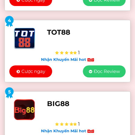
4
TOT88
1
Nhận Khuyến Mãi hot
Cược ngay
Đọc Review
5
BIG88
1
Nhận Khuyến Mãi hot