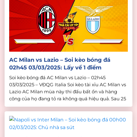
AC Milan vs Lazio – Soi kèo bóng đá
02h45 03/03/2025: Lấy về 1 điểm
Soi kèo bóng đá AC Milan vs Lazio – 02h45
03/03/2025 – VĐQG Italia Soi kèo tài xỉu AC Milan vs
Lazio AC Milan mùa này thi đấu bất ổn và hàng
công của họ đang tỏ ra không quá hiệu quả. Sau 25
vòng đấu, AC Milan mới ghi được 37 bàn. Phong độ
của […]