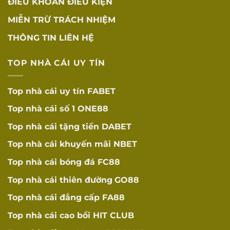
ĐIỀU KHOẢN ĐIỀU KIỆN
MIỄN TRỪ TRÁCH NHIỆM
THÔNG TIN LIÊN HỆ
TOP NHÀ CÁI UY TÍN
Top nhà cái uy tín
FABET
Top nhà cái số 1
ONE88
Top nhà cái tặng tiền
DABET
Top nhà cái khuyến mãi
NBET
Top nhà cái bóng đá
FC88
Top nhà cái thiên đường
GO88
Top nhà cái đẳng cấp
FA88
Top nhà cái cao bồi
HIT CLUB