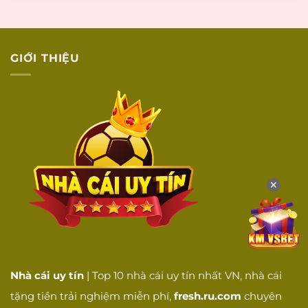
GIỚI THIỆU
✕
Nhà cái uy tín
| Top 10 nhà cái uy tín nhất VN, nhà cái
tặng tiền trải nghiệm miễn phí,
fresh.ru.com
chuyên