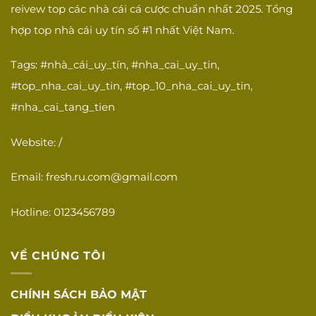
reivew top các nhà cái cá cược chuẩn nhất 2025. Tổng
hợp top nhà cái uy tín số #1 nhất Việt Nam.
Tags: #nhà_cái_uy_tín, #nha_cai_uy_tin,
#top_nha_cai_uy_tin, #top_10_nha_cai_uy_tin,
#nha_cai_tang_tien
Website: /
Email:
fresh.ru.com@gmail.com
Hotline: 0123456789
VỀ CHÚNG TÔI
CHÍNH SÁCH BẢO MẬT