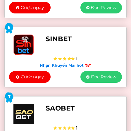
Cược ngay
Đọc Review
6
SINBET
1
Nhận Khuyến Mãi hot
Cược ngay
Đọc Review
7
SAOBET
1