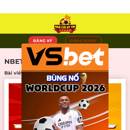
Skip
to
content
ĐĂNG KÝ
ĐĂNG NHẬP
×
NBET
Bài viết liên quan