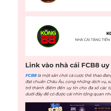
K
NHÀ CÁI TẶNG TIỀN
Link vào nhà cái FCB8 uy 
FCB8
là một sân chơi cá cược thể thao đan
đạt chuẩn Châu Âu, cùng những dịch vụ, s
trở thành điểm đến uy tín cho đa số các ta
dưới đây để có được cái nhìn tổng quan nhất