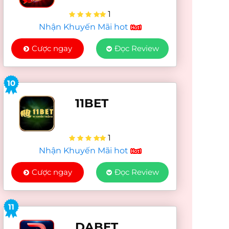
1
Nhận Khuyến Mãi hot
Cược ngay
Đọc Review
10
11BET
1
Nhận Khuyến Mãi hot
Cược ngay
Đọc Review
11
DABET