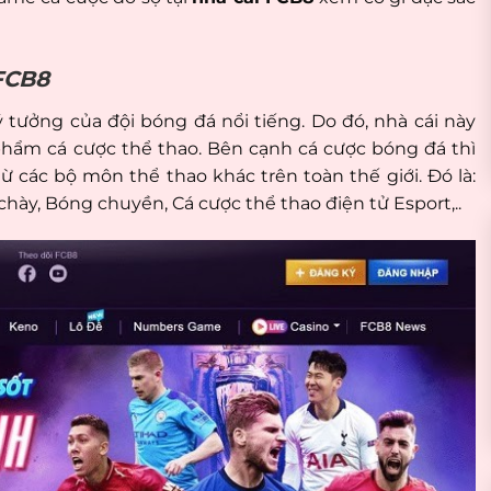
 FCB8
tưởng của đội bóng đá nổi tiếng. Do đó, nhà cái này
phẩm cá cược thể thao. Bên cạnh cá cược bóng đá thì
 các bộ môn thể thao khác trên toàn thế giới. Đó là:
hày, Bóng chuyền, Cá cược thể thao điện tử Esport,..