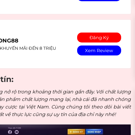
Đăng Ký
ONG88
 KHUYẾN MÃI ĐẾN 8 TRIỆU
Xem Review
tín:
g nở rộ trong khoảng thời gian gần đây. Với chất lượng
ản phẩm chất lượng mang lại, nhà cái đã nhanh chóng
y cược tại Việt Nam. Cùng chúng tôi theo dõi bài viết
 về thực lực cũng sự uy tín của địa chỉ này nhé!