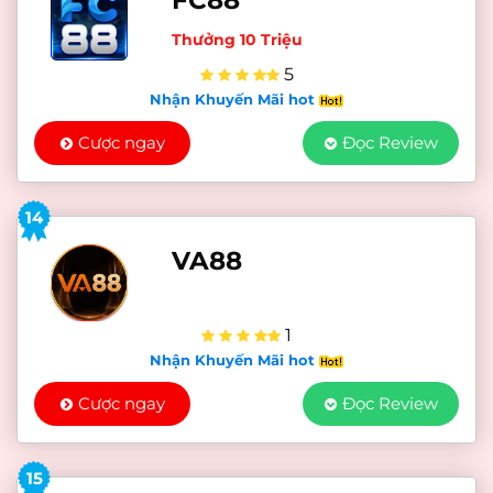
Thưởng 10 Triệu
5
Nhận Khuyến Mãi hot
Cược ngay
Đọc Review
14
VA88
1
Nhận Khuyến Mãi hot
Cược ngay
Đọc Review
15