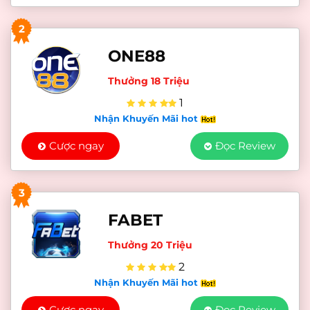
2
ONE88
Thưởng 18 Triệu
1
Nhận Khuyến Mãi hot
Cược ngay
Đọc Review
3
FABET
Thưởng 20 Triệu
2
Nhận Khuyến Mãi hot
Cược ngay
Đọc Review