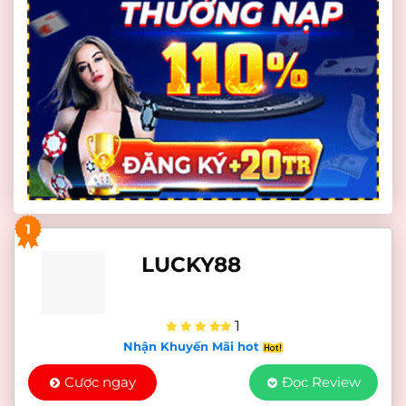
1
LUCKY88
1
Nhận Khuyến Mãi hot
Cược ngay
Đọc Review