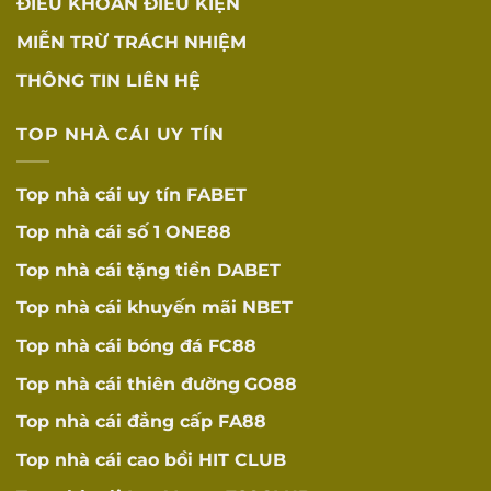
ĐIỀU KHOẢN ĐIỀU KIỆN
MIỄN TRỪ TRÁCH NHIỆM
THÔNG TIN LIÊN HỆ
TOP NHÀ CÁI UY TÍN
Top nhà cái uy tín
FABET
Top nhà cái số 1
ONE88
Top nhà cái tặng tiền
DABET
Top nhà cái khuyến mãi
NBET
Top nhà cái bóng đá
FC88
Top nhà cái thiên đường
GO88
Top nhà cái đẳng cấp
FA88
Top nhà cái cao bồi
HIT CLUB