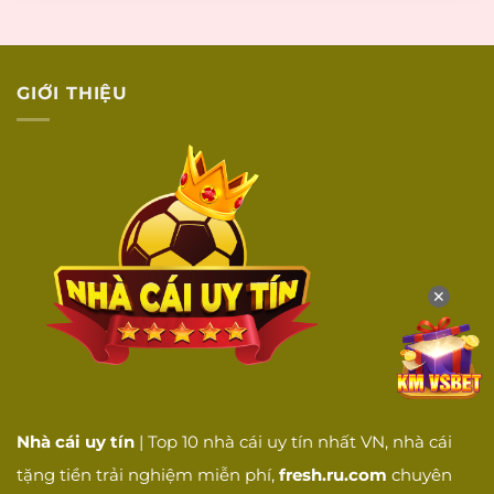
GIỚI THIỆU
✕
Nhà cái uy tín
| Top 10 nhà cái uy tín nhất VN, nhà cái
tặng tiền trải nghiệm miễn phí,
fresh.ru.com
chuyên