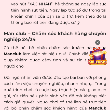
vào nút “XÁC NHẬN”, hệ thống sẽ ngay lập tức
tiến hành rút tiền. Ngay lập tức số dư trong tài
khoản chính của bạn sẽ bị trừ, kèm theo đó là
thông báo rút tiền đang được xử lý.
Man club – Chăm sóc khách hàng chuyên
nghiệp 24/24
✕
Có thể nói bộ phận chăm sóc khách hàng của
Manclub
làm việc rất hiệu quả. Chính điều này đã
giúp chiếm được cảm tình và sự tin tưởng của
người chơi.
Đội ngũ nhân viên được đào tạo bài bản với phong
cách làm việc chuyên nghiệp, nhanh nhẹn,… Trong
quá trình chơi cá cược hay thực hiện các giao dịch
gửi, rút ​​tiền nếu phát sinh vấn đề mà không biết
cách giải quyết. Người chơi có thể liên hệ trực tiếp
với bộ phận chăm sóc khách hàng của
Manclub