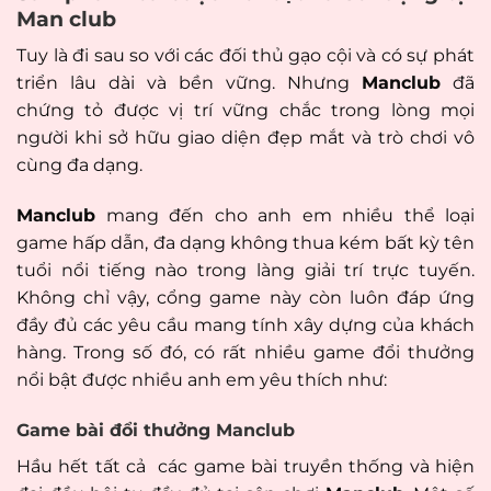
Man club
Tuy là đi sau so với các đối thủ gạo cội và có sự phát
triển lâu dài và bền vững. Nhưng
Manclub
đã
chứng tỏ được vị trí vững chắc trong lòng mọi
người khi sở hữu giao diện đẹp mắt và trò chơi vô
cùng đa dạng.
Manclub
mang đến cho anh em nhiều thể loại
game hấp dẫn, đa dạng không thua kém bất kỳ tên
tuổi nổi tiếng nào trong làng giải trí trực tuyến.
Không chỉ vậy, cổng game này còn luôn đáp ứng
đầy đủ các yêu cầu mang tính xây dựng của khách
hàng. Trong số đó, có rất nhiều game đổi thưởng
nổi bật được nhiều anh em yêu thích như:
Game bài đổi thưởng Manclub
Hầu hết tất cả các game bài truyền thống và hiện