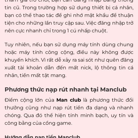
tin cũ. Trong trường hợp sử dụng thiết bị cá nhân,
bạn có thể thao tác để ghi nhớ mật khẩu để thuận
tiện cho những lần truy cập sau. Việc đăng nhập trở
nên cực nhanh chỉ trong 1 cú nhấp chuột.
Tuy nhiên, nếu bạn sử dụng máy tính dùng chung
hoặc máy tính công cộng, điều này không được
khuyến khích. Vì rất dễ xảy ra sai sót như quên đăng
xuất tài khoản dẫn đến mất nick, lộ thông tin cá
nhân, tiền mất tật mang.
Phương thức nạp rút nhanh tại Manclub
Điểm cộng lớn của
Man club
là phương thức đổi
thưởng cũng như nạp rút tiền đa dạng và nhanh
chóng. Qua đó thể hiện tính minh bạch, uy tín và
công bằng của cổng game.
Hướng dẫn nạp tiền Manclub