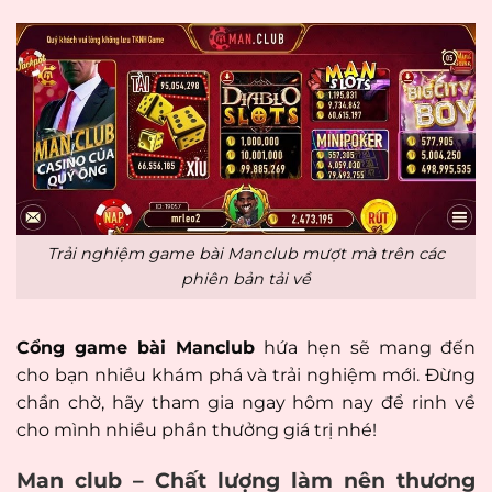
Trải nghiệm game bài Manclub mượt mà trên các
phiên bản tải về
Cổng game bài Manclub
hứa hẹn sẽ mang đến
cho bạn nhiều khám phá và trải nghiệm mới. Đừng
chần chờ, hãy tham gia ngay hôm nay để rinh về
cho mình nhiều phần thưởng giá trị nhé!
Man club – Chất lượng làm nên thương