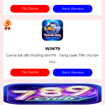
Tải Game
Xem Review
WIN79
Game bài đổi thưởng Win79 - Tặng code 79K cho tân
thủ.
Tải Game
Xem Review