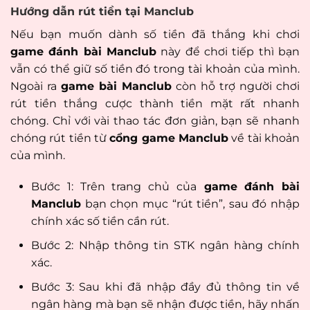
Hướng dẫn rút tiền tại Manclub
Nếu bạn muốn dành số tiền đã thắng khi chơi
game đánh bài Manclub
này để chơi tiếp thì bạn
vẫn có thể giữ số tiền đó trong tài khoản của mình.
Ngoài ra
game bài Manclub
còn hỗ trợ người chơi
rút tiền thắng cược thành tiền mặt rất nhanh
chóng. Chỉ với vài thao tác đơn giản, bạn sẽ nhanh
chóng rút tiền từ
cổng game Manclub
về tài khoản
của mình.
Bước 1: Trên trang chủ của
game đánh bài
Manclub
bạn chọn mục “rút tiền”, sau đó nhập
chính xác số tiền cần rút.
Bước 2: Nhập thông tin STK ngân hàng chính
xác.
Bước 3: Sau khi đã nhập đầy đủ thông tin về
ngân hàng mà bạn sẽ nhận được tiền, hãy nhấn