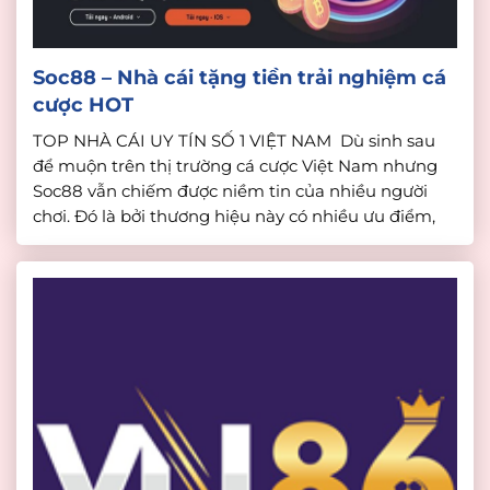
Soc88 – Nhà cái tặng tiền trải nghiệm cá
cược HOT
TOP NHÀ CÁI UY TÍN SỐ 1 VIỆT NAM Dù sinh sau
để muộn trên thị trường cá cược Việt Nam nhưng
Soc88 vẫn chiếm được niềm tin của nhiều người
chơi. Đó là bởi thương hiệu này có nhiều ưu điểm,
lợi thế giúp người chơi tham gia cá cược an toàn,
minh bạch. […]