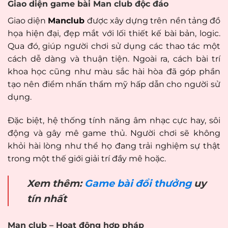
Giao diện game bài Man club độc đáo
Giao diện
Manclub
được xây dựng trên nền tảng đồ
họa hiện đại, đẹp mắt với lối thiết kế bài bản, logic.
Qua đó, giúp người chơi sử dụng các thao tác một
cách dễ dàng và thuận tiện. Ngoài ra, cách bài trí
khoa học cũng như màu sắc hài hòa đã góp phần
tạo nên điểm nhấn thẩm mỹ hấp dẫn cho người sử
dụng.
Đặc biệt, hệ thống tính năng âm nhạc cực hay, sôi
động và gây mê game thủ. Người chơi sẽ không
khỏi hài lòng như thể họ đang trải nghiệm sự thật
trong một thế giới giải trí đầy mê hoặc.
Xem thêm:
Game bài đổi thưởng
uy
tín nhất
Man club – Hoạt động hợp pháp