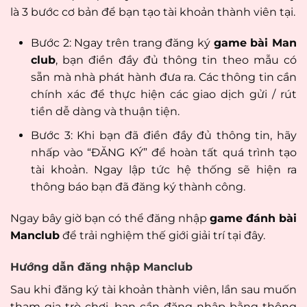
là 3 bước cơ bản để bạn tạo tài khoản thành viên tại.
Bước 2: Ngay trên trang đăng ký
game bài Man
club
, bạn điền đầy đủ thông tin theo mẫu có
sẵn mà nhà phát hành đưa ra. Các thông tin cần
chính xác để thực hiện các giao dịch gửi / rút
tiền dễ dàng và thuận tiện.
Bước 3: Khi bạn đã điền đầy đủ thông tin, hãy
nhấp vào “ĐĂNG KÝ” để hoàn tất quá trình tạo
tài khoản. Ngay lập tức hệ thống sẽ hiện ra
thông báo bạn đã đăng ký thành công.
Ngay bây giờ bạn có thể đăng nhập
game đánh bài
Manclub
để trải nghiệm thế giới giải trí tại đây.
Hướng dẫn đăng nhập Manclub
Sau khi đăng ký tài khoản thành viên, lần sau muốn
tham gia trò chơi, bạn cần đăng nhập bằng thông