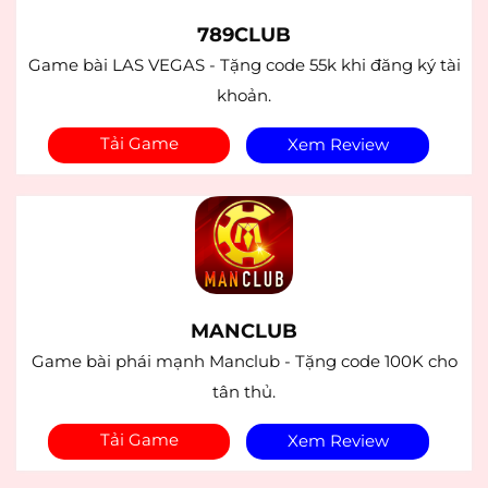
789CLUB
Game bài LAS VEGAS - Tặng code 55k khi đăng ký tài
khoản.
Tải Game
Xem Review
MANCLUB
Game bài phái mạnh Manclub - Tặng code 100K cho
tân thủ.
Tải Game
Xem Review