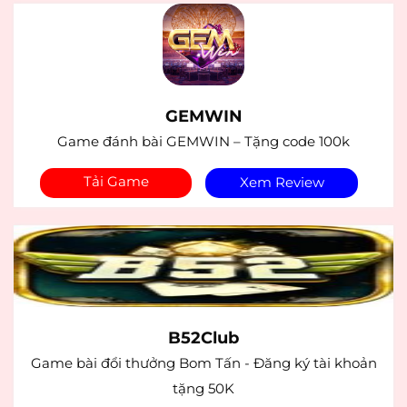
GEMWIN
Game đánh bài GEMWIN – Tặng code 100k
Tải Game
Xem Review
B52Club
Game bài đổi thưởng Bom Tấn - Đăng ký tài khoản
tặng 50K