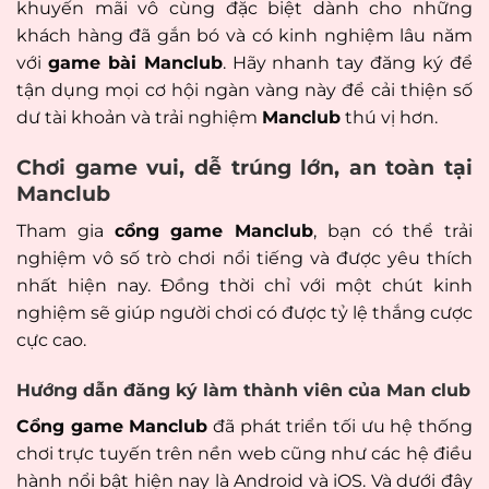
khuyến mãi vô cùng đặc biệt dành cho những
khách hàng đã gắn bó và có kinh nghiệm lâu năm
với
game bài Manclub
. Hãy nhanh tay đăng ký để
tận dụng mọi cơ hội ngàn vàng này để cải thiện số
dư tài khoản và trải nghiệm
Manclub
thú vị hơn.
Chơi game vui, dễ trúng lớn, an toàn tại
Manclub
Tham gia
cổng game Manclub
, bạn có thể trải
nghiệm vô số trò chơi nổi tiếng và được yêu thích
nhất hiện nay. Đồng thời chỉ với một chút kinh
nghiệm sẽ giúp người chơi có được tỷ lệ thắng cược
cực cao.
Hướng dẫn đăng ký làm thành viên của Man club
Cổng game Manclub
đã phát triển tối ưu hệ thống
chơi trực tuyến trên nền web cũng như các hệ điều
hành nổi bật hiện nay là Android và iOS. Và dưới đây