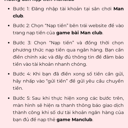
Bước 1: Đăng nhập tài khoản tại sân chơi
Man
club
.
Bước 2: Chọn “Nạp tiền” bên trái website để vào
trang nạp tiền của
game bài Man club
.
Bước 3: Chọn “Nạp tiền” và đồng thời chọn
phương thức nạp tiền qua ngân hàng. Bạn cần
điền chính xác và đầy đủ thông tin để đảm bảo
tiền vào tài khoản nhanh chóng.
Bước 4: Khi bạn đã điền xong số tiền cần gửi,
hãy nhấp vào “gửi tiền” để gửi yêu cầu chuyển
tiền.
Bước 5: Sau khi thực hiện xong các bước trên,
màn hình sẽ hiện ra thanh thông báo giao dịch
thành công khi số dư tài khoản ngân hàng của
bạn đủ để nạp thẻ
game Manclub
.