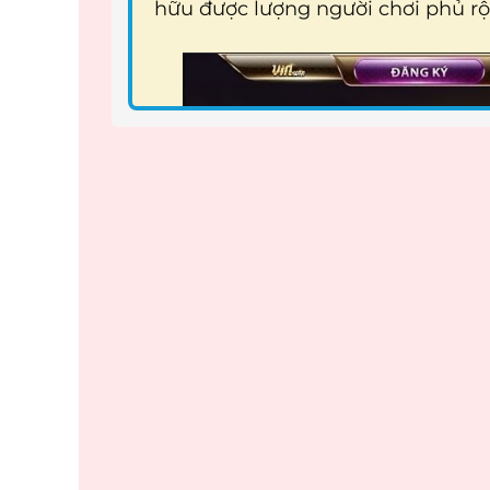
hữu được lượng người chơi phủ r