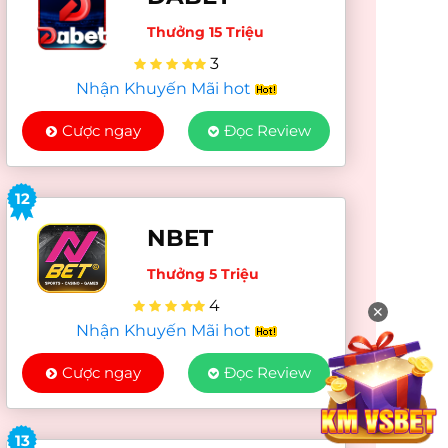
Thưởng 15 Triệu
3
Nhận Khuyến Mãi hot
Cược ngay
Đọc Review
12
NBET
Thưởng 5 Triệu
4
✕
Nhận Khuyến Mãi hot
Cược ngay
Đọc Review
13