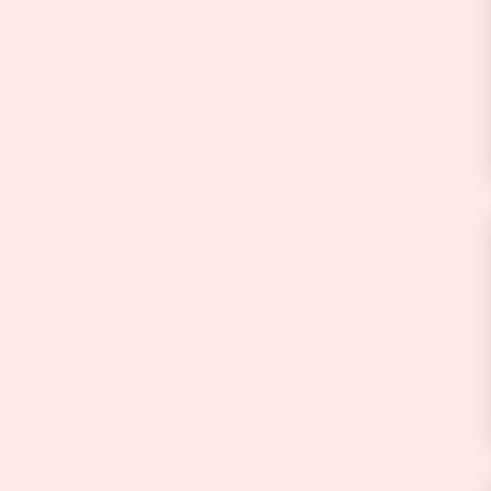
t cao về phong cách đồ họa ấn tượng, bố
g không phải giao dịch thông qua trung gian