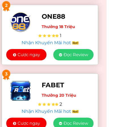
2
ONE88
Thưởng 18 Triệu
1
Nhận Khuyến Mãi hot
Cược ngay
Đọc Review
3
FABET
Thưởng 20 Triệu
2
Nhận Khuyến Mãi hot
Cược ngay
Đọc Review