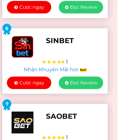
Cược ngay
Đọc Review
6
SINBET
1
Nhận Khuyến Mãi hot
Cược ngay
Đọc Review
7
SAOBET
1