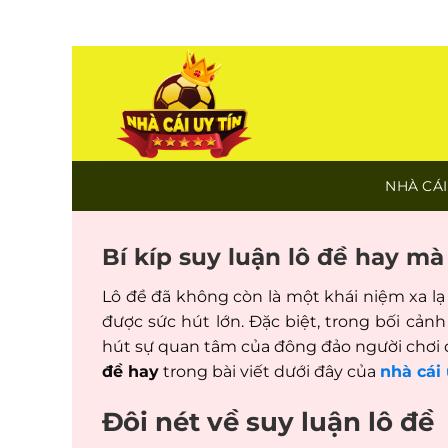
Skip
to
content
NHÀ CÁI
Bí kíp suy luận lô đề hay mà
Lô đề đã không còn là một khái niệm xa l
được sức hút lớn. Đặc biệt, trong bối cảnh 
hút sự quan tâm của đông đảo người chơi
đề hay
trong bài viết dưới đây của
nhà cái 
Đôi nét về suy luận lô đề