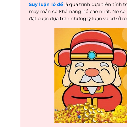
Suy luận lô đề
là quá trình dựa trên tính t
may mắn có khả năng nổ cao nhất. Nó có t
đặt cược dựa trên những lý luận và cơ sở rõ