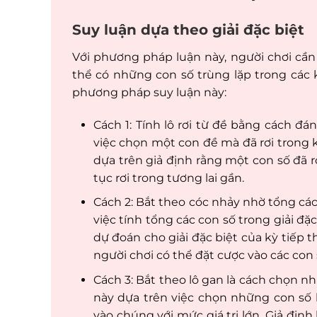
Suy luận dựa theo giải đặc biệt
Với phương pháp luận này, người chơi cần t
thể có những con số trùng lặp trong các k
phương pháp suy luận này:
Cách 1: Tính lô rơi từ đề bằng cách đá
việc chọn một con đề mà đã rơi trong kỳ
dựa trên giả định rằng một con số đã rơ
tục rơi trong tương lai gần.
Cách 2: Bắt theo cóc nhảy nhờ tổng các 
việc tính tổng các con số trong giải đặ
dự đoán cho giải đặc biệt của kỳ tiếp th
người chơi có thể đặt cược vào các con s
Cách 3: Bắt theo lô gan là cách chọn nhữ
này dựa trên việc chọn những con số l
vào chúng với mức giá trị lớn. Giả địn