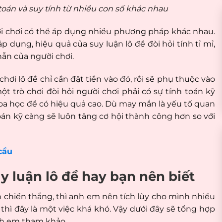
h toán và suy tính từ nhiều con số khác nhau
ười chơi có thể áp dụng nhiều phương pháp khác nhau.
dụng, hiệu quả của suy luận lô đề đòi hỏi tính tỉ mỉ,
hẫn của người chơi.
ơi lô đề chỉ cần đặt tiền vào đó, rồi sẽ phụ thuộc vào
một trò chơi đòi hỏi người chơi phải có sự tính toán kỹ
hoa học để có hiệu quả cao. Dù may mắn là yếu tố quan
oán kỹ càng sẽ luôn tăng cơ hội thành công hơn so với
cầu
y luận lô đề hay bạn nên biết
 chiến thắng, thì anh em nên tích lũy cho mình nhiều
h thì đây là một việc khá khó. Vậy dưới đây sẽ tổng hợp
nh em tham khảo.