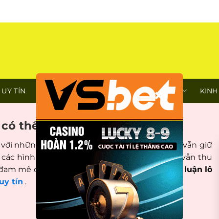
×
 UY TÍN
LÔ ĐỀ
TOP NHÀ CÁI
HƯỚNG DẪN
KINH
 có thể bạn chưa biết
ạ với những người chơi có kinh nghiệm, nhưng vẫn giữ
các hình thức giải trí đa dạng hiện nay, lô đề vẫn thu
 đam mê cá cược. Hãy cùng tìm hiểu
bí kíp suy luận lô
uy tín
.