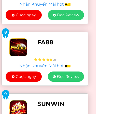
Nhận Khuyến Mãi hot
Cược ngay
Đọc Review
8
FA88
5
Nhận Khuyến Mãi hot
Cược ngay
Đọc Review
9
SUNWIN