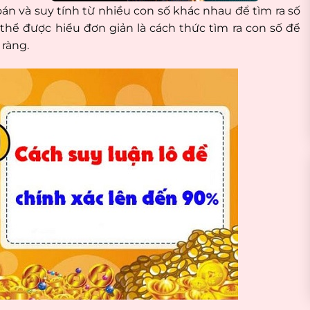
oán và suy tính từ nhiều con số khác nhau để tìm ra số
hể được hiểu đơn giản là cách thức tìm ra con số để
 ràng.