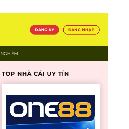
ĐĂNG KÝ
ĐĂNG NHẬP
 NGHIỆM
TOP NHÀ CÁI UY TÍN