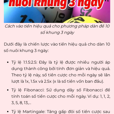
Cách vào tiền hiệu quả cho phương pháp dàn đề 10
số khung 3 ngày
Dưới đây là chiến lược vào tiền hiệu quả cho dàn 10
số nuôi khung 3 ngày:
Tỷ lệ 1:1.5:2.5: Đây là tỷ lệ được nhiều người áp
dụng thành công bởi tính đơn giản và hiệu quả.
Theo tỷ lệ này, số tiền cược cho mỗi ngày sẽ lần
lượt là 1x, 1.5x và 2.5x (x là số tiền vốn ban đầu).
Tỷ lệ Fibonacci: Sử dụng dãy số Fibonacci để
tính toán số tiền cược cho mỗi ngày. Ví dụ: 1, 1, 2,
3, 5, 8, 13,…
Tỷ lệ Martingale: Tăng gấp đôi số tiền cược sau