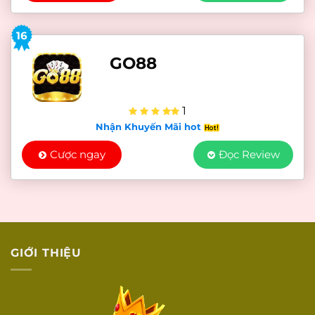
16
GO88
1
Nhận Khuyến Mãi hot
Cược ngay
Đọc Review
GIỚI THIỆU