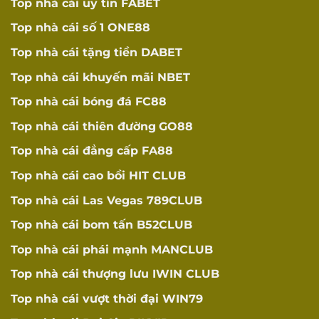
Top nhà cái uy tín
FABET
Top nhà cái số 1
ONE88
Top nhà cái tặng tiền
DABET
Top nhà cái khuyến mãi
NBET
Top nhà cái bóng đá
FC88
Top nhà cái thiên đường
GO88
Top nhà cái đẳng cấp
FA88
Top nhà cái cao bồi
HIT CLUB
Top nhà cái Las Vegas
789CLUB
Top nhà cái bom tấn
B52CLUB
Top nhà cái phái mạnh
MANCLUB
Top nhà cái thượng lưu
IWIN CLUB
Top nhà cái vượt thời đại
WIN79