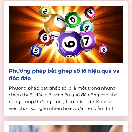
Phương pháp bắt ghép số lô hiệu quả và
độc đáo
Phương pháp bắt ghép số lô là một trong những
chiến thuật đặc biệt và hiệu quả để nâng cao khả
năng trúng thưởng trong trò chơi lô đề. Khác với
việc chọn số ngẫu nhiên hoặc dựa trên cảm tính,
phương pháp bắt ghép số lô tập trung vào việc
phân tích các yếu […]