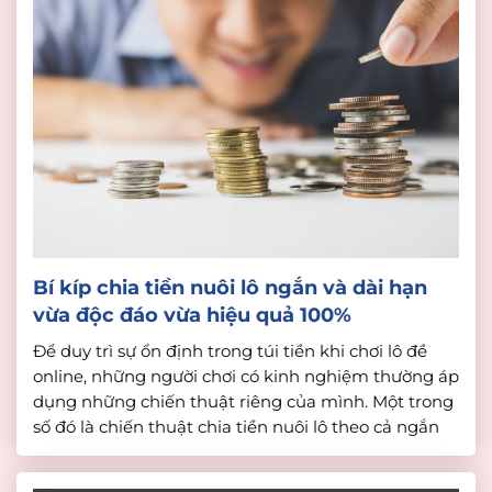
Bí kíp chia tiền nuôi lô ngắn và dài hạn
vừa độc đáo vừa hiệu quả 100%
Để duy trì sự ổn định trong túi tiền khi chơi lô đề
online, những người chơi có kinh nghiệm thường áp
dụng những chiến thuật riêng của mình. Một trong
số đó là chiến thuật chia tiền nuôi lô theo cả ngắn
hạn và dài hạn. Dưới đây nhà cái uy tín sẽ chia sẻ […]