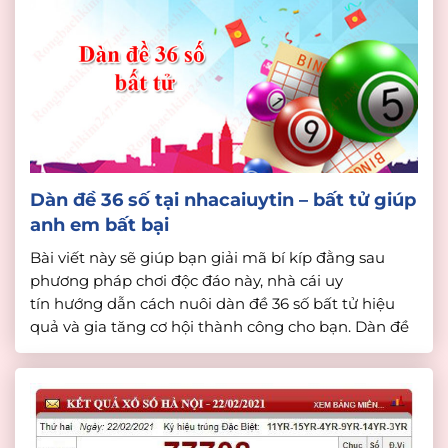
Dàn đề 36 số tại nhacaiuytin – bất tử giúp
anh em bất bại
Bài viết này sẽ giúp bạn giải mã bí kíp đằng sau
phương pháp chơi độc đáo này, nhà cái uy
tín hướng dẫn cách nuôi dàn đề 36 số bất tử hiệu
quả và gia tăng cơ hội thành công cho bạn. Dàn đề
36 số bất tử là gì? Dàn đề 36 số bất […]