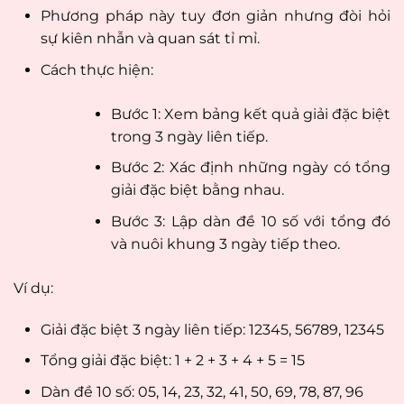
Phương pháp này tuy đơn giản nhưng đòi hỏi
sự kiên nhẫn và quan sát tỉ mỉ.
Cách thực hiện:
Bước 1: Xem bảng kết quả giải đặc biệt
trong 3 ngày liên tiếp.
Bước 2: Xác định những ngày có tổng
giải đặc biệt bằng nhau.
Bước 3: Lập dàn đề 10 số với tổng đó
và nuôi khung 3 ngày tiếp theo.
Ví dụ:
Giải đặc biệt 3 ngày liên tiếp: 12345, 56789, 12345
Tổng giải đặc biệt: 1 + 2 + 3 + 4 + 5 = 15
Dàn đề 10 số: 05, 14, 23, 32, 41, 50, 69, 78, 87, 96