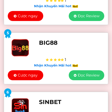
1
Nhận Khuyến Mãi hot
Cược ngay
Đọc Review
5
BIG88
1
Nhận Khuyến Mãi hot
Cược ngay
Đọc Review
6
SINBET