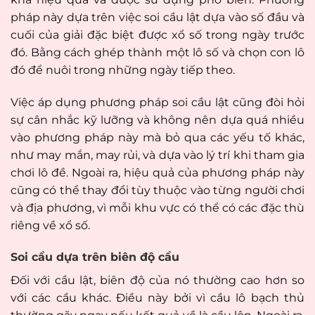
pháp này dựa trên việc soi cầu lật dựa vào số đầu và
cuối của giải đặc biệt được xổ số trong ngày trước
đó. Bằng cách ghép thành một lô số và chọn con lô
đó để nuôi trong những ngày tiếp theo.
Việc áp dụng phương pháp soi cầu lật cũng đòi hỏi
sự cân nhắc kỹ lưỡng và không nên dựa quá nhiều
vào phương pháp này mà bỏ qua các yếu tố khác,
như may mắn, may rủi, và dựa vào lý trí khi tham gia
chơi lô đề. Ngoài ra, hiệu quả của phương pháp này
cũng có thể thay đổi tùy thuộc vào từng người chơi
và địa phương, vì mỗi khu vực có thể có các đặc thù
riêng về xổ số.
Soi cầu dựa trên biên độ cầu
Đối với cầu lật, biên độ của nó thường cao hơn so
với các cầu khác. Điều này bởi vì cầu lô bạch thủ