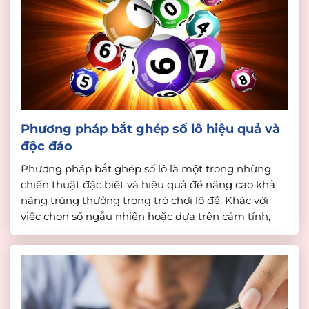
Phương pháp bắt ghép số lô hiệu quả và
độc đáo
Phương pháp bắt ghép số lô là một trong những
chiến thuật đặc biệt và hiệu quả để nâng cao khả
năng trúng thưởng trong trò chơi lô đề. Khác với
việc chọn số ngẫu nhiên hoặc dựa trên cảm tính,
phương pháp bắt ghép số lô tập trung vào việc
phân tích các yếu […]