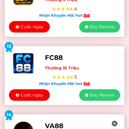
4
Nhận Khuyến Mãi hot
Cược ngay
Đọc Review
13
FC88
Thưởng 10 Triệu
5
Nhận Khuyến Mãi hot
Cược ngay
Đọc Review
14
✕
VA88