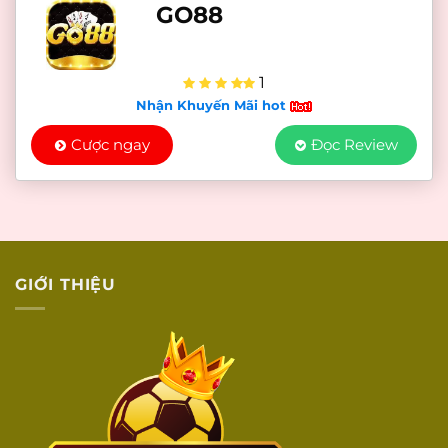
GO88
1
Nhận Khuyến Mãi hot
Cược ngay
Đọc Review
GIỚI THIỆU