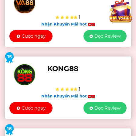
1
Nhận Khuyến Mãi hot
Cược ngay
Đọc Review
15
KONG88
1
Nhận Khuyến Mãi hot
Cược ngay
Đọc Review
16