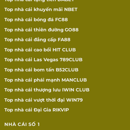
Top nhà cái khuyến mãi
NBET
Top nhà cái bóng đá
FC88
Top nhà cái thiên đường
GO88
Top nhà cái đẳng cấp
FA88
Top nhà cái cao bồi
HIT CLUB
Top nhà cái Las Vegas
789CLUB
Top nhà cái bom tấn
B52CLUB
Top nhà cái phái mạnh
MANCLUB
Top nhà cái thượng lưu
IWIN CLUB
Top nhà cái vượt thời đại
WIN79
Top nhà cái Đại Gia
RIKVIP
NHÀ CÁI SỐ 1