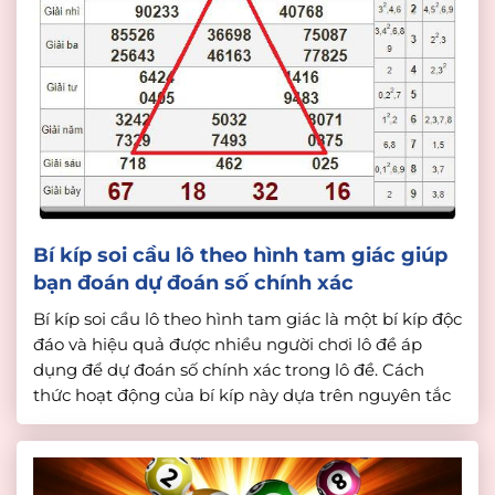
Bí kíp soi cầu lô theo hình tam giác giúp
bạn đoán dự đoán số chính xác
Bí kíp soi cầu lô theo hình tam giác là một bí kíp độc
đáo và hiệu quả được nhiều người chơi lô đề áp
dụng để dự đoán số chính xác trong lô đề. Cách
thức hoạt động của bí kíp này dựa trên nguyên tắc
hình tam giác, trong đó ba số trong […]