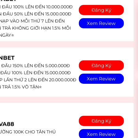
ĐẦU 100% LÊN ĐẾN 10.000.000Đ
Đăng Ký
ĐẦU 50% LÊN ĐẾN 15.000.000Đ
ẠP VÀO MỖI THỨ 7 LÊN ĐẾN
Xem Review
 TRẢ KHÔNG GIỚI HẠN 1.5% MỖI
NGÀY⭐
NBET
Đăng Ký
ĐẦU 150% LÊN ĐẾN 5.000.000Đ
ẦU 100% LÊN ĐẾN 15.000.000Đ
Xem Review
 LẦN THỨ 2 LÊN ĐẾN 20.000.000Đ
TRẢ 1.5% VÔ TẬN⭐
Đăng Ký
VA88
HƯỞNG 100K CHO TÂN THỦ
Xem Review