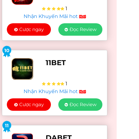
1
Nhận Khuyến Mãi hot
Cược ngay
Đọc Review
10
11BET
1
Nhận Khuyến Mãi hot
Cược ngay
Đọc Review
11
DABET