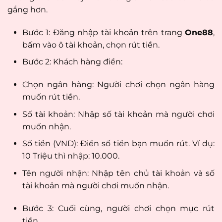
gắng hơn.
Bước 1: Đăng nhập tài khoản trên trang
One88
,
bấm vào ô tài khoản, chọn rút tiền.
Bước 2: Khách hàng điền:
Chọn ngân hàng: Người chơi chọn ngân hàng
muốn rút tiền.
Số tài khoản: Nhập số tài khoản mà người chơi
muốn nhận.
Số tiền (VND): Điền số tiền bạn muốn rút. Ví dụ:
10 Triệu thì nhập: 10.000.
Tên người nhận: Nhập tên chủ tài khoản và số
tài khoản mà người chơi muốn nhận.
Bước 3: Cuối cùng, người chơi chọn mục rút
tiền.