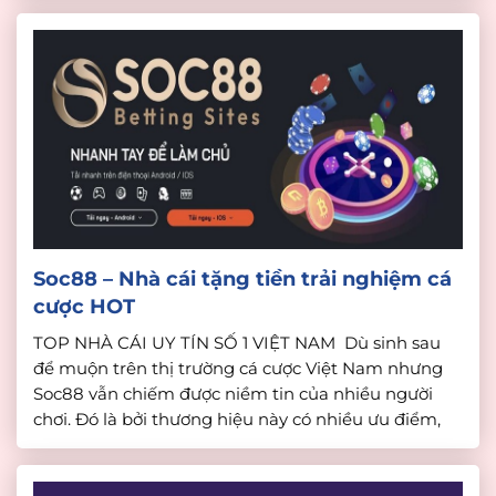
[…]
Soc88 – Nhà cái tặng tiền trải nghiệm cá
cược HOT
TOP NHÀ CÁI UY TÍN SỐ 1 VIỆT NAM Dù sinh sau
để muộn trên thị trường cá cược Việt Nam nhưng
Soc88 vẫn chiếm được niềm tin của nhiều người
chơi. Đó là bởi thương hiệu này có nhiều ưu điểm,
lợi thế giúp người chơi tham gia cá cược an toàn,
minh bạch. […]