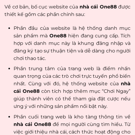
Về cơ bản, bố cục website của
nhà cái One88
được
thiết kế gồm các phần chính sau:
Phần đầu của website là hệ thống danh mục
sản phẩm mà
One88
hiện đang cung cấp. Tích
hợp với danh mục này là khung đăng nhập và
đăng ký tạo sự thuận tiện và dễ dàng cho người
chơi thao tác.
Phần trung tâm của trang web là điểm nhấn
quan trọng của các trò chơi trực tuyến phổ biến
nhất. Cùng với đó, hệ thống website của
nhà
cái One88
còn tích hợp thêm mục “Chơi Ngay”
giúp thành viên có thể tham gia đặt cược nếu
ưng ý với những sản phẩm nổi bật này.
Phần cuối trang web là kho tàng thông tin về
nhà cái One88
để mọi người cùng tìm hiểu. Từ
việc giới thiệu nhà cái, cách thức hoạt động cho