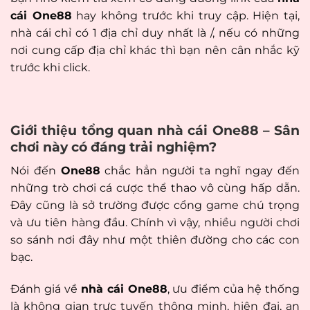
cái One88
hay không trước khi truy cập. Hiện tại,
nhà cái chỉ có 1 địa chỉ duy nhất là /, nếu có những
nơi cung cấp địa chỉ khác thì bạn nên cân nhắc kỹ
trước khi click.
Giới thiệu tổng quan nhà cái One88 – Sân
chơi này có đáng trải nghiệm?
Nói đến
One88
chắc hẳn người ta nghĩ ngay đến
những trò chơi cá cược thể thao vô cùng hấp dẫn.
Đây cũng là sở trường được cổng game chú trọng
và ưu tiên hàng đầu. Chính vì vậy, nhiều người chơi
so sánh nơi đây như một thiên đường cho các con
bạc.
Đánh giá về
nhà cái One88
, ưu điểm của hệ thống
là không gian trực tuyến thông minh, hiện đại, an