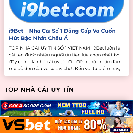
i9Bet – Nhà Cái Số 1 Đẳng Cấp Và Cuốn
Hút Bậc Nhất Châu Á
TOP NHÀ CÁI UY TÍN SỐ 1 VIỆT NAM i9Bet luôn là
cái tên được nhiều người ưu tiên lựa chọn nhất bởi
đây chính là nhà cái uy tín địa điểm thỏa mãn đam
mê đỏ đen của vô số tay chơi. Đến với tụ điểm này,
bạn sẽ có cơ hội trải nghiệm […]
TOP NHÀ CÁI UY TÍN
×
×
×