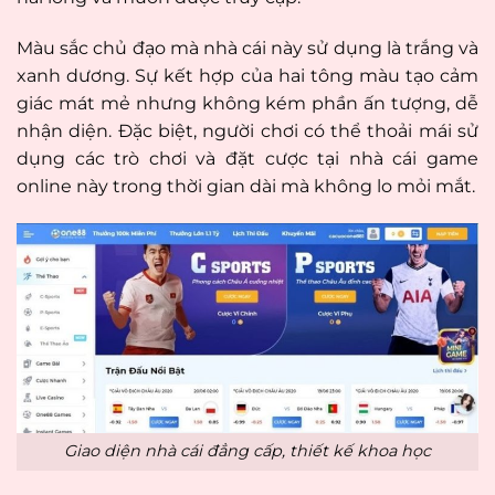
Màu sắc chủ đạo mà nhà cái này sử dụng là trắng và
xanh dương. Sự kết hợp của hai tông màu tạo cảm
giác mát mẻ nhưng không kém phần ấn tượng, dễ
nhận diện. Đặc biệt, người chơi có thể thoải mái sử
dụng các trò chơi và đặt cược tại nhà cái game
online này trong thời gian dài mà không lo mỏi mắt.
Giao diện nhà cái đẳng cấp, thiết kế khoa học