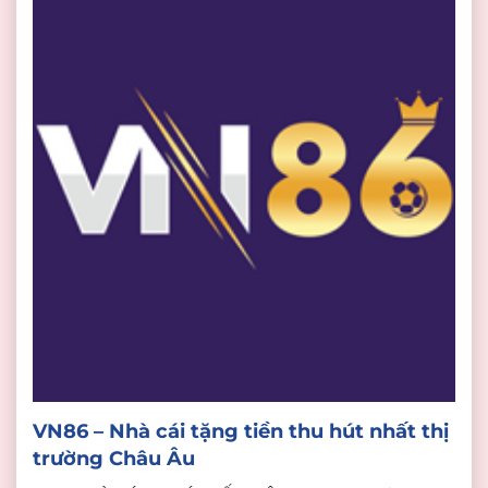
VN86 – Nhà cái tặng tiền thu hút nhất thị
trường Châu Âu