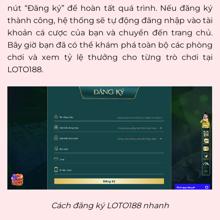
nút “Đăng ký” để hoàn tất quá trình. Nếu đăng ký
thành công, hệ thống sẽ tự động đăng nhập vào tài
khoản cá cược của bạn và chuyển đến trang chủ.
Bây giờ bạn đã có thể khám phá toàn bộ các phòng
chơi và xem tỷ lệ thưởng cho từng trò chơi tại
LOTO188.
Cách đăng ký LOTO188 nhanh