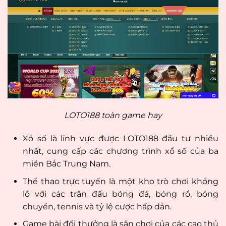
LOTO188 toàn game hay
Xổ số là lĩnh vực được LOTO188 đầu tư nhiều
nhất, cung cấp các chương trình xổ số của ba
miền Bắc Trung Nam.
Thể thao trực tuyến là một kho trò chơi khổng
lồ với các trận đấu bóng đá, bóng rổ, bóng
chuyền, tennis và tỷ lệ cược hấp dẫn.
Game bài đổi thưởng là sân chơi của các cao thủ