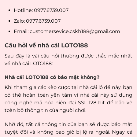
Hotline: 0977.6739.007
Zalo: 0977.6739.007
Email:
customersevice.cskh188@gmail.com
Câu hỏi về nhà cái LOTO188
Sau đây là vài câu hỏi thường được thắc mắc nhất
về nhà cái LOTO188:
Nhà cái LOTO188 có bảo mật không?
Khi tham gia các kèo cược tại nhà cái lô đề này, bạn
có thể hoàn toàn yên tâm vì nhà cái này sử dụng
công nghệ mã hóa hiện đại SSL 128-bit để bảo vệ
toàn bộ thông tin của người chơi.
Nhờ đó, tất cả thông tin của bạn sẽ được bảo mật
tuyệt đối và không bao giờ bị lộ ra ngoài. Ngay cả