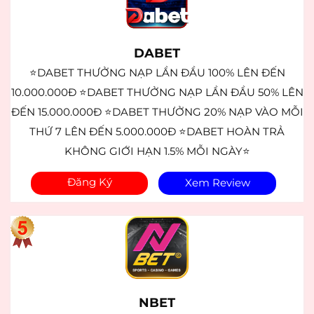
DABET
⭐DABET THƯỞNG NẠP LẦN ĐẦU 100% LÊN ĐẾN
10.000.000Đ ⭐DABET THƯỞNG NẠP LẦN ĐẦU 50% LÊN
ĐẾN 15.000.000Đ ⭐DABET THƯỞNG 20% NẠP VÀO MỖI
THỨ 7 LÊN ĐẾN 5.000.000Đ ⭐DABET HOÀN TRẢ
KHÔNG GIỚI HẠN 1.5% MỖI NGÀY⭐
Đăng Ký
Xem Review
NBET