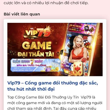
cược lớn và có nhiều lợi nhuận để chơi tiếp.
Bài viết liên quan
Vip79 – Cổng game đổi thưởng đặc sắc,
thu hút nhất thời đại
Top Cổng Game Bài Đổi Thưởng Uy Tín Vip79 là
một cổng game mới và đang có một số lượng người
chơi tham gia nhất định. Tại đây, cung cấp nhiều