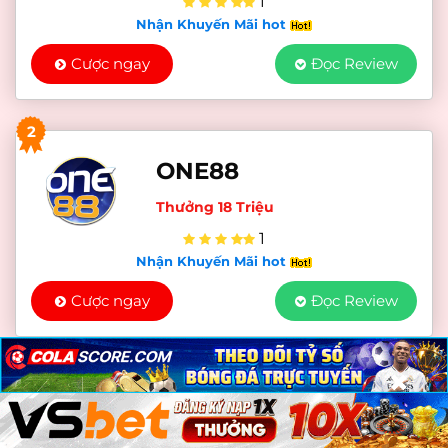
1
Nhận Khuyến Mãi hot
Cược ngay
Đọc Review
2
ONE88
Thưởng 18 Triệu
1
Nhận Khuyến Mãi hot
Cược ngay
Đọc Review
3
×
×
×
FABET
Thưởng 20 Triệu