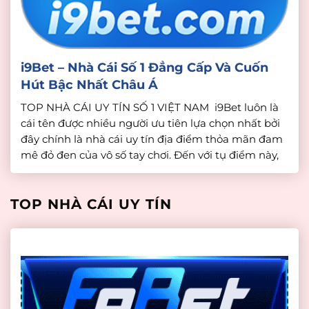
i9Bet – Nhà Cái Số 1 Đẳng Cấp Và Cuốn
Hút Bậc Nhất Châu Á
TOP NHÀ CÁI UY TÍN SỐ 1 VIỆT NAM i9Bet luôn là
cái tên được nhiều người ưu tiên lựa chọn nhất bởi
đây chính là nhà cái uy tín địa điểm thỏa mãn đam
mê đỏ đen của vô số tay chơi. Đến với tụ điểm này,
bạn sẽ có cơ hội trải nghiệm […]
TOP NHÀ CÁI UY TÍN