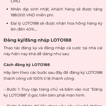
CMD.
Nhân dịp sinh nhật, khách hàng sẽ được tặng
188.000 VND miễn phí.
Đại lý LOTO188 sẽ được nhận hoa hồng hàng kỳ
lên đến 40%….
Đăng ký/đăng nhập LOTO188
Thao tác đăng ký và đăng nhập cá cược tại nhà cái
này hiện nay khá dễ dàng như sau:
Cách đăng ký LOTO188
Hãy làm theo các bước sau đây để đăng ký LOTO188
thành công với 100% tỉ lệ thành công:
– Bước 1: Truy cập trang chủ và bấm vào nút “Đăng
ký LOTO188” ở góc trên bên phải màn hình.