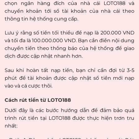
chọn ngân hàng đích của nhà cái LOTO188 và
chuyển khoản tới số tài khoản của nhà cái theo
thông tin hệ thống cung cấp.
Lưu ý rằng số tiền tối thiểu để nạp là 200.000 VND
và tối đa là 100.000.000 VND. Bạn cần điền nội dung
chuyển tiền theo thông báo của hệ thống để giao
dịch được cập nhật nhanh hơn.
Sau khi hoàn tất nạp tiền, bạn chỉ cần đợi từ 3-5
phút để tài khoản được cập nhật số tiền mới nạp
vào và cá cược thôi.
Cách rút tiền từ LOTO188
Dưới đây là các bước hướng dẫn để đảm bảo quá
trình rút tiền tại LOTO188 được thực hiện trơn tru
nhất: