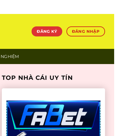
ĐĂNG KÝ
ĐĂNG NHẬP
 NGHIỆM
TOP NHÀ CÁI UY TÍN