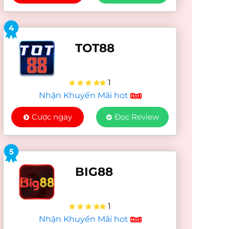
4
TOT88
1
Nhận Khuyến Mãi hot
Cược ngay
Đọc Review
5
BIG88
1
Nhận Khuyến Mãi hot