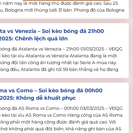
i năm nay là một hàng thủ được đánh giá cao. Sau 25
u, Bologna mới thủng lưới 31 bàn. Phong độ của Bologna
 là rất tốt, […]
ta vs Venezia – Soi kèo bóng đá 21h00
2025: Chênh lệch quá lớn
 bóng đá Atalanta vs Venezia – 21h00 01/03/2025 – VĐQG
oi kèo tài xỉu Atalanta vs Venezia Atalanta đang là một
hững đội tấn công ấn tượng nhất tại Serie A mùa này.
vòng đấu, Atalanta đã ghi tới 59 bàn thắng và họ đang
er đang là 2 […]
ma vs Como – Soi kèo bóng đá 00h00
/2025: Không dễ khuất phục
 bóng đá AS Roma vs Como – 00h00 03/03/2025 – VĐQG
Soi kèo tài xỉu AS Roma vs Como Hàng công của AS Roma
ông phải một hàng công được đánh giá quá cao. Với
 chơi không phải quá đột biến, khả năng ghi bàn của AS