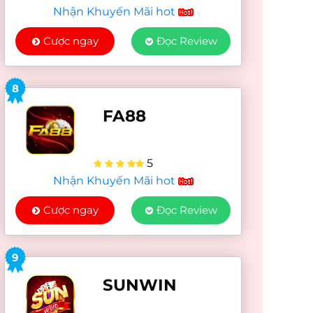
Nhận Khuyến Mãi hot
Cược ngay
Đọc Review
8
FA88
5
Nhận Khuyến Mãi hot
Cược ngay
Đọc Review
9
SUNWIN