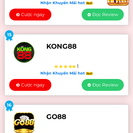
Nhận Khuyến Mãi hot
Cược ngay
Đọc Review
15
KONG88
1
Nhận Khuyến Mãi hot
Cược ngay
Đọc Review
16
GO88