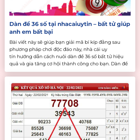
Dàn đề 36 số tại nhacaiuytin – bất tử giúp
anh em bất bại
Bài viết này sẽ giúp bạn giải mã bí kíp đằng sau
phương pháp chơi độc đáo này, nhà cái uy
tín hướng dẫn cách nuôi dàn đề 36 số bất tử hiệu
quả và gia tăng cơ hội thành công cho bạn. Dàn đề
36 số bất tử là gì? Dàn đề 36 số bất […]