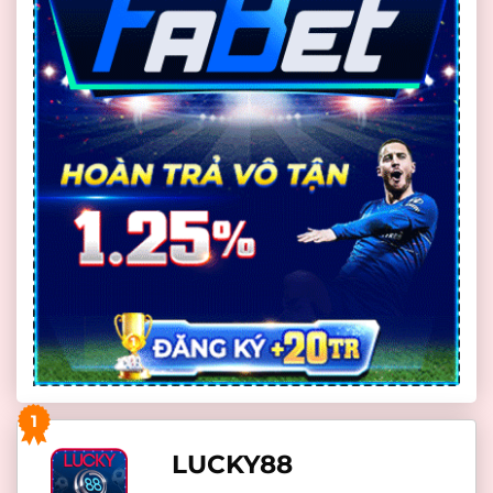
1
LUCKY88