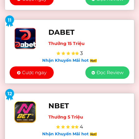
11
DABET
Thưởng 15 Triệu
3
Nhận Khuyến Mãi hot
Cược ngay
Đọc Review
12
NBET
Thưởng 5 Triệu
4
Nhận Khuyến Mãi hot