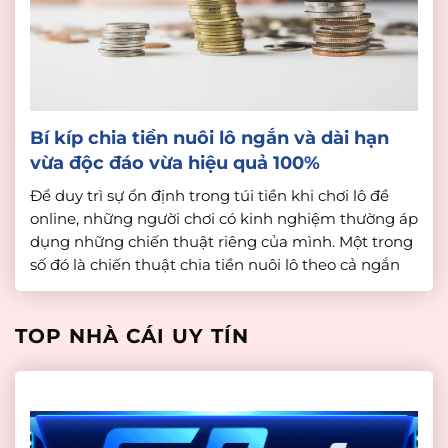
Bí kíp chia tiền nuôi lô ngắn và dài hạn
vừa độc đáo vừa hiệu quả 100%
Để duy trì sự ổn định trong túi tiền khi chơi lô đề
online, những người chơi có kinh nghiệm thường áp
dụng những chiến thuật riêng của mình. Một trong
số đó là chiến thuật chia tiền nuôi lô theo cả ngắn
hạn và dài hạn. Dưới đây nhà cái uy tín sẽ chia sẻ […]
TOP NHÀ CÁI UY TÍN