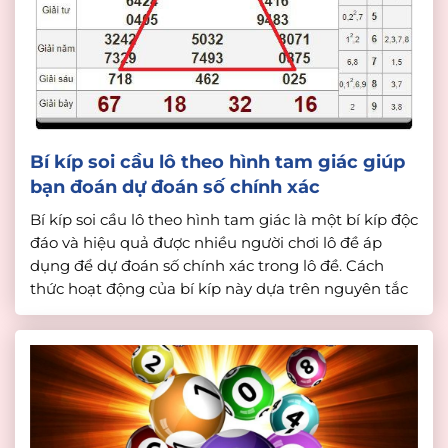
Bí kíp soi cầu lô theo hình tam giác giúp
bạn đoán dự đoán số chính xác
Bí kíp soi cầu lô theo hình tam giác là một bí kíp độc
đáo và hiệu quả được nhiều người chơi lô đề áp
dụng để dự đoán số chính xác trong lô đề. Cách
thức hoạt động của bí kíp này dựa trên nguyên tắc
hình tam giác, trong đó ba số trong […]