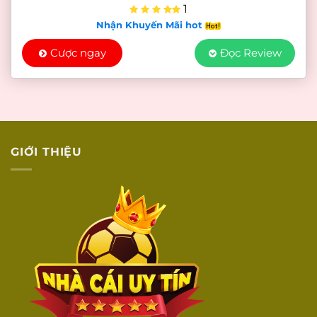
1
Nhận Khuyến Mãi hot
Cược ngay
Đọc Review
GIỚI THIỆU