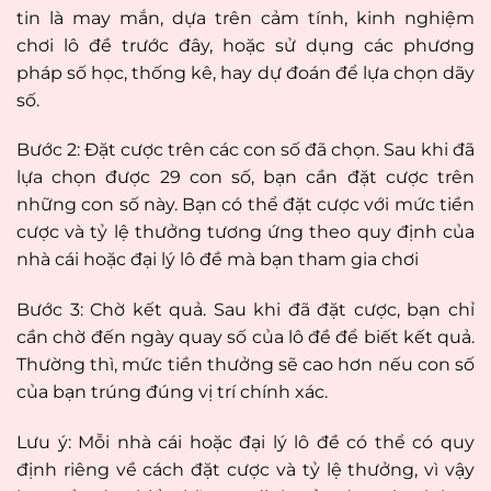
tin là may mắn, dựa trên cảm tính, kinh nghiệm
chơi lô đề trước đây, hoặc sử dụng các phương
pháp số học, thống kê, hay dự đoán để lựa chọn dãy
số.
Bước 2: Đặt cược trên các con số đã chọn. Sau khi đã
lựa chọn được 29 con số, bạn cần đặt cược trên
những con số này. Bạn có thể đặt cược với mức tiền
cược và tỷ lệ thưởng tương ứng theo quy định của
nhà cái hoặc đại lý lô đề mà bạn tham gia chơi
Bước 3: Chờ kết quả. Sau khi đã đặt cược, bạn chỉ
cần chờ đến ngày quay số của lô đề để biết kết quả.
Thường thì, mức tiền thưởng sẽ cao hơn nếu con số
của bạn trúng đúng vị trí chính xác.
Lưu ý: Mỗi nhà cái hoặc đại lý lô đề có thể có quy
định riêng về cách đặt cược và tỷ lệ thưởng, vì vậy