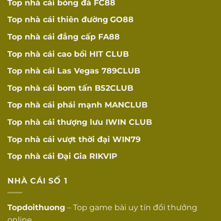
Top nhà cái bóng đá
FC88
Top nhà cái thiên đường
GO88
Top nhà cái đẳng cấp
FA88
Top nhà cái cao bồi
HIT CLUB
Top nhà cái Las Vegas
789CLUB
Top nhà cái bom tấn
B52CLUB
Top nhà cái phái mạnh
MANCLUB
Top nhà cái thượng lưu
IWIN CLUB
Top nhà cái vượt thời đại
WIN79
Top nhà cái Đại Gia
RIKVIP
NHÀ CÁI SỐ 1
Topdoithuong
– Top game bài uy tín đổi thưởng
online