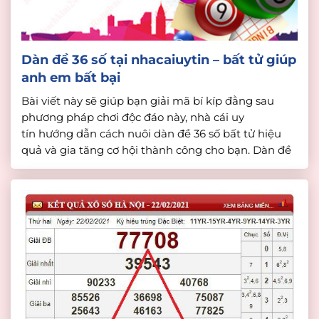
Dàn đề 36 số tại nhacaiuytin – bất tử giúp
anh em bất bại
Bài viết này sẽ giúp bạn giải mã bí kíp đằng sau
phương pháp chơi độc đáo này, nhà cái uy
tín hướng dẫn cách nuôi dàn đề 36 số bất tử hiệu
quả và gia tăng cơ hội thành công cho bạn. Dàn đề
36 số bất tử là gì? Dàn đề 36 số bất […]