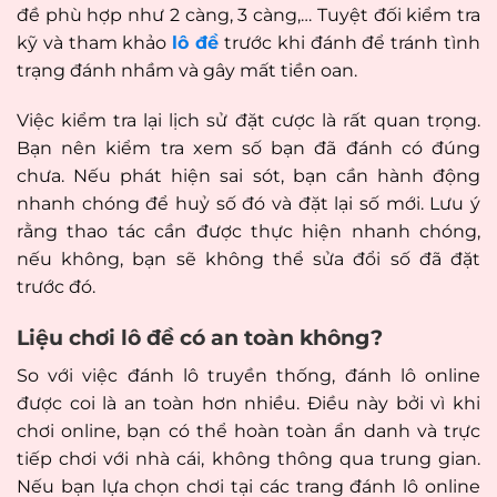
đề phù hợp như 2 càng, 3 càng,… Tuyệt đối kiểm tra
kỹ và tham khảo
lô đề
trước khi đánh để tránh tình
trạng đánh nhầm và gây mất tiền oan.
Việc kiểm tra lại lịch sử đặt cược là rất quan trọng.
Bạn nên kiểm tra xem số bạn đã đánh có đúng
chưa. Nếu phát hiện sai sót, bạn cần hành động
nhanh chóng để huỷ số đó và đặt lại số mới. Lưu ý
rằng thao tác cần được thực hiện nhanh chóng,
nếu không, bạn sẽ không thể sửa đổi số đã đặt
trước đó.
Liệu chơi lô đề có an toàn không?
So với việc đánh lô truyền thống, đánh lô online
được coi là an toàn hơn nhiều. Điều này bởi vì khi
chơi online, bạn có thể hoàn toàn ẩn danh và trực
tiếp chơi với nhà cái, không thông qua trung gian.
Nếu bạn lựa chọn chơi tại các trang đánh lô online