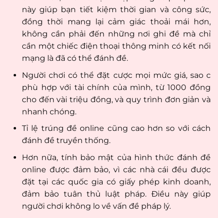
này giúp bạn tiết kiệm thời gian và công sức,
đồng thời mang lại cảm giác thoải mái hơn,
không cần phải đến những nơi ghi đề mà chỉ
cần một chiếc điện thoại thông minh có kết nối
mạng là đã có thể đánh đề.
Người chơi có thể đặt cược mọi mức giá, sao c
phù hợp với tài chính của mình, từ 1000 đồng
cho đến vài triệu đồng, và quy trình đơn giản và
nhanh chóng.
Tỉ lệ trúng đề online cũng cao hơn so với cách
đánh đề truyền thống.
Hơn nữa, tính bảo mật của hình thức đánh đề
online được đảm bảo, vì các nhà cái đều được
đặt tại các quốc gia có giấy phép kinh doanh,
đảm bảo tuân thủ luật pháp. Điều này giúp
người chơi không lo về vấn đề pháp lý.