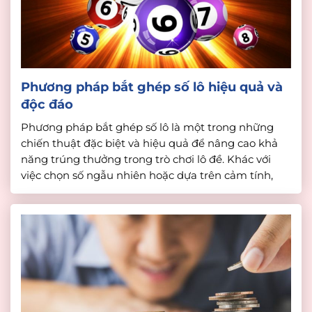
Phương pháp bắt ghép số lô hiệu quả và
độc đáo
Phương pháp bắt ghép số lô là một trong những
chiến thuật đặc biệt và hiệu quả để nâng cao khả
năng trúng thưởng trong trò chơi lô đề. Khác với
việc chọn số ngẫu nhiên hoặc dựa trên cảm tính,
phương pháp bắt ghép số lô tập trung vào việc
phân tích các yếu […]