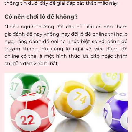
thông tin dưới đây để giải đáp các thắc mắc này.
Có nên chơi lô đề không?
Nhiều người thường đặt câu hỏi liệu có nên tham
gia đánh đề hay không, hay đối lô đề online thì họ lo
ngại rằng đánh đề online khác biệt so với đánh đề
truyền thống. Họ cũng lo ngại về việc đánh đề
online có thể là một hình thức lừa đảo hoặc thậm
chí dẫn đến việc bị bắt.