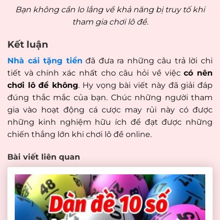
Bạn không cần lo lắng về khả năng bị truy tố khi
tham gia chơi lô đề.
Kết luận
Nhà cái tặng tiền
đã đưa ra những câu trả lời chi
tiết và chính xác nhất cho câu hỏi về việc
có nên
chơi lô đề không
. Hy vọng bài viết này đã giải đáp
đúng thắc mắc của bạn. Chúc những người tham
gia vào hoạt động cá cược may rủi này có được
những kinh nghiệm hữu ích để đạt được những
chiến thắng lớn khi chơi lô đề online.
Bài viết liên quan