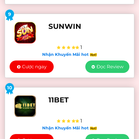
9
SUNWIN
1
Nhận Khuyến Mãi hot
Cược ngay
Đọc Review
10
11BET
1
Nhận Khuyến Mãi hot