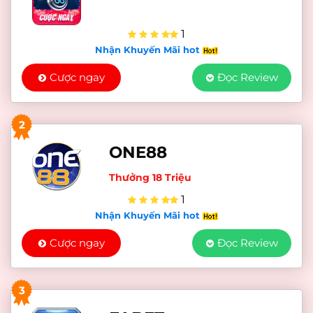
1
Nhận Khuyến Mãi hot
Cược ngay
Đọc Review
2
ONE88
Thưởng 18 Triệu
1
Nhận Khuyến Mãi hot
Cược ngay
Đọc Review
3