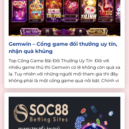
Gemwin – Cổng game đổi thưởng uy tín,
nhận quà khủng
Top Cổng Game Bài Đổi Thưởng Uy Tín Đối với
nhiều game thủ thì Gemwin có lẽ không còn quá xa
lạ. Tuy nhiên với những người mới tham gia thì đây
không phải là một cổng game quá nổi bật. Chính vì
vậy, dưới đây, nhà cái uy tín sẽ tiến hành đánh giá và
[…]