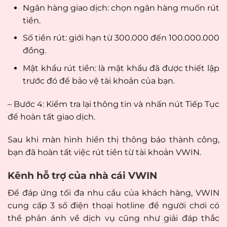
Ngân hàng giao dịch: chọn ngân hàng muốn rút
tiền.
Số tiền rút: giới hạn từ 300.000 đến 100.000.000
đồng.
Mật khẩu rút tiền: là mật khẩu đã được thiết lập
trước đó để bảo vệ tài khoản của bạn.
– Bước 4: Kiểm tra lại thông tin và nhấn nút Tiếp Tục
để hoàn tất giao dịch.
Sau khi màn hình hiển thị thông báo thành công,
bạn đã hoàn tất việc rút tiền từ tài khoản VWIN.
Kênh hỗ trợ của nhà cái VWIN
Để đáp ứng tối đa nhu cầu của khách hàng, VWIN
cung cấp 3 số điện thoại hotline để người chơi có
thể phản ánh về dịch vụ cũng như giải đáp thắc