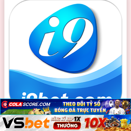
×
×
×
i9Bet – Nhà Cái Số 1 Đẳng Cấp Và Cuốn
Hút Bậc Nhất Châu Á