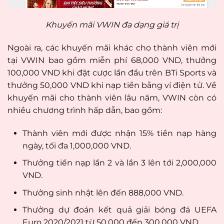
Khuyến mãi VWIN đa dạng giá trị
Ngoài ra, các khuyến mãi khác cho thành viên mới
tại VWIN bao gồm miễn phí 68,000 VND, thưởng
100,000 VND khi đặt cược lần đầu trên BTi Sports và
thưởng 50,000 VND khi nạp tiền bằng ví điện tử. Về
khuyến mãi cho thành viên lâu năm, VWIN còn có
nhiều chương trình hấp dẫn, bao gồm:
Thành viên mới được nhận 15% tiền nạp hàng
ngày, tối đa 1,000,000 VND.
Thưởng tiền nạp lần 2 và lần 3 lên tới 2,000,000
VND.
Thưởng sinh nhật lên đến 888,000 VND.
Thưởng dự đoán kết quả giải bóng đá UEFA
Euro 2020/2021 từ 50,000 đến 300,000 VND.