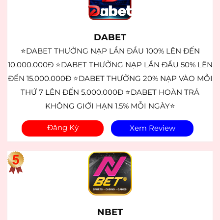
DABET
⭐DABET THƯỞNG NẠP LẦN ĐẦU 100% LÊN ĐẾN
10.000.000Đ ⭐DABET THƯỞNG NẠP LẦN ĐẦU 50% LÊN
ĐẾN 15.000.000Đ ⭐DABET THƯỞNG 20% NẠP VÀO MỖI
THỨ 7 LÊN ĐẾN 5.000.000Đ ⭐DABET HOÀN TRẢ
KHÔNG GIỚI HẠN 1.5% MỖI NGÀY⭐
Đăng Ký
Xem Review
NBET