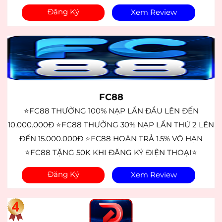
Đăng Ký
Xem Review
FC88
⭐FC88 THƯỞNG 100% NẠP LẦN ĐẦU LÊN ĐẾN
10.000.000Đ ⭐FC88 THƯỞNG 30% NẠP LẦN THỨ 2 LÊN
ĐẾN 15.000.000Đ ⭐FC88 HOÀN TRẢ 1.5% VÔ HẠN
⭐FC88 TẶNG 50K KHI ĐĂNG KÝ ĐIỆN THOẠI⭐
Đăng Ký
Xem Review