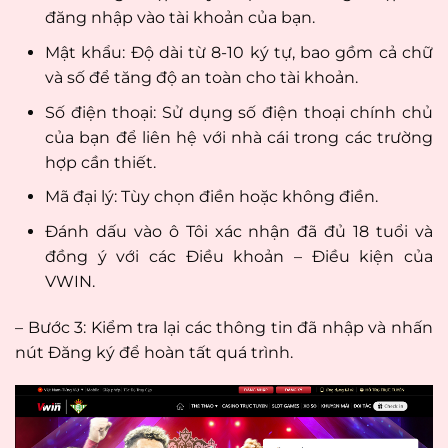
đăng nhập vào tài khoản của bạn.
Mật khẩu: Độ dài từ 8-10 ký tự, bao gồm cả chữ
và số để tăng độ an toàn cho tài khoản.
Số điện thoại: Sử dụng số điện thoại chính chủ
của bạn để liên hệ với nhà cái trong các trường
hợp cần thiết.
Mã đại lý: Tùy chọn điền hoặc không điền.
Đánh dấu vào ô Tôi xác nhận đã đủ 18 tuổi và
đồng ý với các Điều khoản – Điều kiện của
VWIN.
– Bước 3: Kiểm tra lại các thông tin đã nhập và nhấn
nút Đăng ký để hoàn tất quá trình.