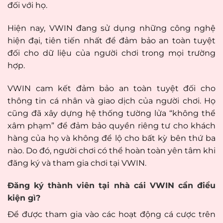
đối với họ.
Hiện nay, VWIN đang sử dụng những công nghệ
hiện đại, tiên tiến nhất để đảm bảo an toàn tuyệt
đối cho dữ liệu của người chơi trong mọi trường
hợp.
VWIN cam kết đảm bảo an toàn tuyệt đối cho
thông tin cá nhân và giao dịch của người chơi. Họ
cũng đã xây dựng hệ thống tường lửa “không thể
xâm phạm” để đảm bảo quyền riêng tư cho khách
hàng của họ và không để lộ cho bất kỳ bên thứ ba
nào. Do đó, người chơi có thể hoàn toàn yên tâm khi
đăng ký và tham gia chơi tại VWIN.
Đăng ký thành viên tại nhà cái VWIN cần điều
kiện gì?
Để được tham gia vào các hoạt động cá cược trên