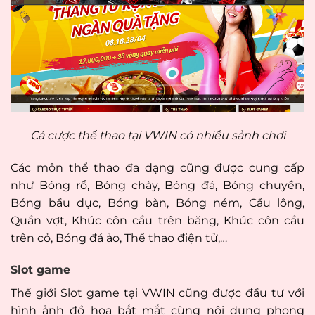
Cá cược thể thao tại VWIN có nhiều sảnh chơi
Các môn thể thao đa dạng cũng được cung cấp
như Bóng rổ, Bóng chày, Bóng đá, Bóng chuyền,
Bóng bầu dục, Bóng bàn, Bóng ném, Cầu lông,
Quần vợt, Khúc côn cầu trên băng, Khúc côn cầu
trên cỏ, Bóng đá ảo, Thể thao điện tử,…
Slot game
Thế giới Slot game tại VWIN cũng được đầu tư với
hình ảnh đồ họa bắt mắt cùng nội dung phong