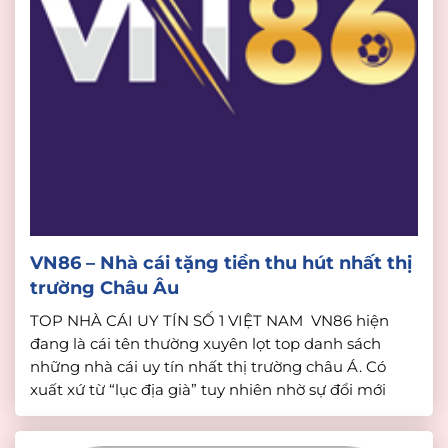
VN86 – Nhà cái tặng tiền thu hút nhất thị
trường Châu Âu
TOP NHÀ CÁI UY TÍN SỐ 1 VIỆT NAM VN86 hiện
đang là cái tên thường xuyên lọt top danh sách
những nhà cái uy tín nhất thị trường châu Á. Có
xuất xứ từ “lục địa già” tuy nhiên nhờ sự đổi mới
nền tảng cá cược đã đáp ứng được tốt nhất nhu […]