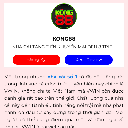
KONG88
NHÀ CÁI TẶNG TIỀN KHUYẾN MÃI ĐẾN 8 TRIỆU
Đăng Ký
Xem Review
Một trong những
nhà cái số 1
có độ nổi tiếng lớn
trong lĩnh vực cá cược trực tuyến hiện nay chính là
VWIN. Không chỉ tại Việt Nam mà VWIN còn được
đánh giá rất cao trên thế giới. Chất lượng của nhà
cái này đến từ nhiều tính năng nổi trội mà nhà phát
hành đã đầu tư xây dựng trong thời gian dài. Mọi
người có thể cùng
điểm qua một vài đánh giá về
nhà cái VWIN ở bài viết sau nào.