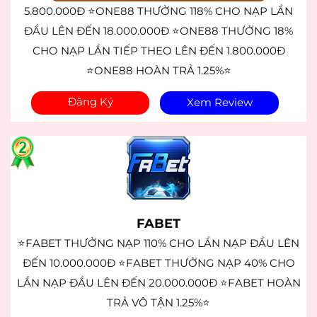
5.800.000Đ ⭐ONE88 THƯỞNG 118% CHO NẠP LẦN
ĐẦU LÊN ĐẾN 18.000.000Đ ⭐ONE88 THƯỞNG 18%
CHO NẠP LẦN TIẾP THEO LÊN ĐẾN 1.800.000Đ
⭐ONE88 HOÀN TRẢ 1.25%⭐
Đăng Ký
Xem Review
FABET
⭐FABET THƯỞNG NẠP 110% CHO LẦN NẠP ĐẦU LÊN
ĐẾN 10.000.000Đ ⭐FABET THƯỞNG NẠP 40% CHO
LẦN NẠP ĐẦU LÊN ĐẾN 20.000.000Đ ⭐FABET HOÀN
TRẢ VÔ TẬN 1.25%⭐