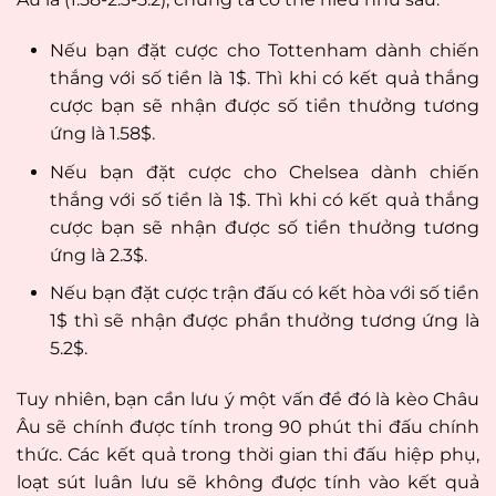
Nếu bạn đặt cược cho Tottenham dành chiến
thắng với số tiền là 1$. Thì khi có kết quả thắng
cược bạn sẽ nhận được số tiền thưởng tương
ứng là 1.58$.
Nếu bạn đặt cược cho Chelsea dành chiến
thắng với số tiền là 1$. Thì khi có kết quả thắng
cược bạn sẽ nhận được số tiền thưởng tương
ứng là 2.3$.
Nếu bạn đặt cược trận đấu có kết hòa với số tiền
1$ thì sẽ nhận được phần thưởng tương ứng là
5.2$.
Tuy nhiên, bạn cần lưu ý một vấn đề đó là kèo Châu
Âu sẽ chính được tính trong 90 phút thi đấu chính
thức. Các kết quả trong thời gian thi đấu hiệp phụ,
loạt sút luân lưu sẽ không được tính vào kết quả