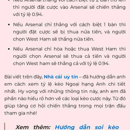
thì người đặt cược vào Arsenal sẽ chiến thắng
với tỷ lệ 0.94.
Nếu Arsenal chỉ thắng với cách biệt 1 bàn thì
người đặt cược sẽ bị thua nửa tiền, và người
chọn West Ham sẽ thắng nửa tiền.
Nếu Arsenal chỉ hòa hoặc thua West Ham thì
người chọn Arsenal sẽ thua cả tiền và người
chọn West ham sẽ thắng cả với tỷ lệ 0.94.
Bài viết trên đây,
Nhà cái uy tín
–
đã hướng dẫn anh
em cách xem tỷ lệ kèo Ngoại hạng Anh chi tiết
nhất. Hy vọng với những thông tin này, anh em đã
phần nào hiểu rõ hơn về các loại kèo cược này. Từ đó
giúp tăng cơ hội chiến thắng trong mọi trận đấu
tham gia nhé
!
Xem thêm:
Hướng dẫn soi kèo