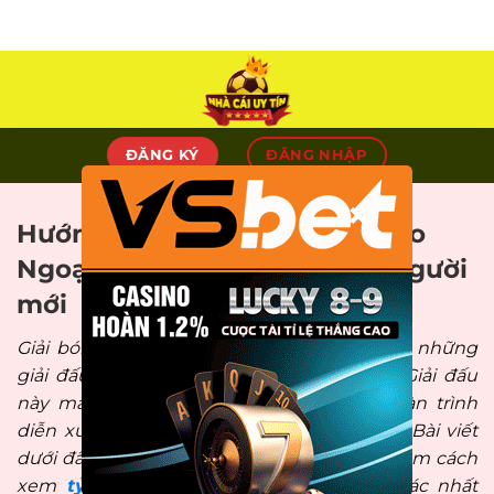
Skip
to
content
ĐĂNG KÝ
ĐĂNG NHẬP
×
Hướng dẫn cách xem tỷ lệ kèo
Ngoại hạng Anh chuẩn cho người
mới
Giải bóng đá Ngoại hạng Anh là một trong những
giải đấu hot và đẳng cấp nhất hành tinh. Giải đấu
này mang đến cho người xem những màn trình
diễn xuất sắc cùng các cầu thủ hàng đầu. Bài viết
dưới đây,
nhà cái số 1
–
sẽ hướng dẫn anh em cách
xem
tỷ lệ kèo Ngoại hạng Anh
chuẩn xác nhất