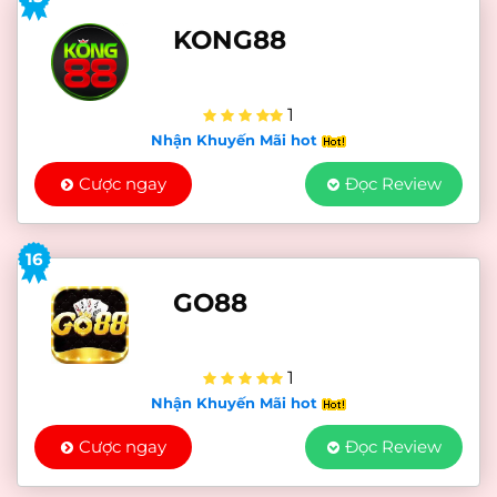
KONG88
1
Nhận Khuyến Mãi hot
Cược ngay
Đọc Review
16
GO88
1
Nhận Khuyến Mãi hot
Cược ngay
Đọc Review