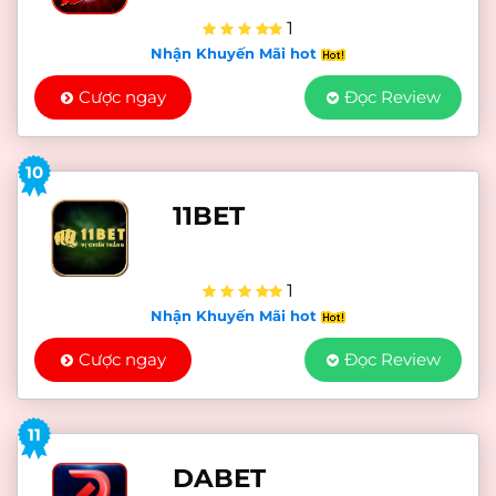
1
Nhận Khuyến Mãi hot
Cược ngay
Đọc Review
10
11BET
1
Nhận Khuyến Mãi hot
Cược ngay
Đọc Review
11
DABET