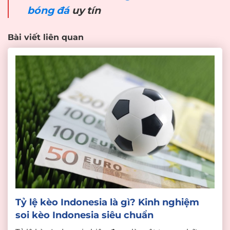
bóng đá
uy tín
Bài viết liên quan
Tỷ lệ kèo Indonesia là gì? Kinh nghiệm
soi kèo Indonesia siêu chuẩn