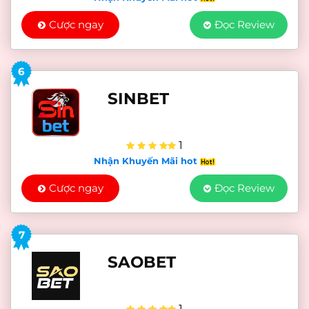
Cược ngay
Đọc Review
6
SINBET
1
Nhận Khuyến Mãi hot
Cược ngay
Đọc Review
7
SAOBET
1