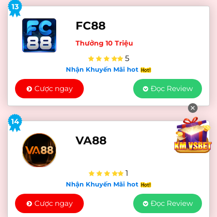
13
FC88
Thưởng 10 Triệu
5
Nhận Khuyến Mãi hot
Cược ngay
Đọc Review
✕
14
VA88
1
Nhận Khuyến Mãi hot
Cược ngay
Đọc Review