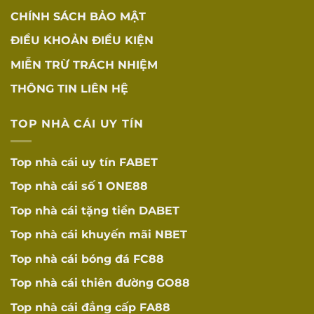
CHÍNH SÁCH BẢO MẬT
ĐIỀU KHOẢN ĐIỀU KIỆN
MIỄN TRỪ TRÁCH NHIỆM
THÔNG TIN LIÊN HỆ
TOP NHÀ CÁI UY TÍN
Top nhà cái uy tín
FABET
Top nhà cái số 1
ONE88
Top nhà cái tặng tiền
DABET
Top nhà cái khuyến mãi
NBET
Top nhà cái bóng đá
FC88
Top nhà cái thiên đường
GO88
Top nhà cái đẳng cấp
FA88