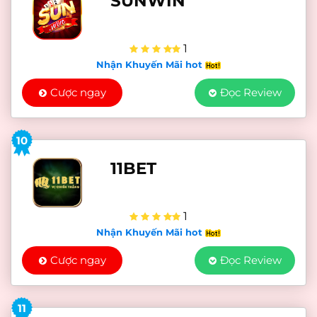
SUNWIN
1
Nhận Khuyến Mãi hot
Cược ngay
Đọc Review
10
11BET
1
Nhận Khuyến Mãi hot
Cược ngay
Đọc Review
11