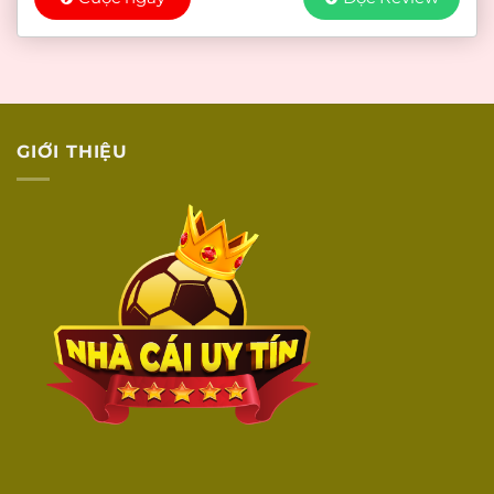
GIỚI THIỆU