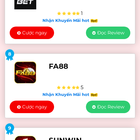
1
Nhận Khuyến Mãi hot
Cược ngay
Đọc Review
8
FA88
5
Nhận Khuyến Mãi hot
Cược ngay
Đọc Review
9