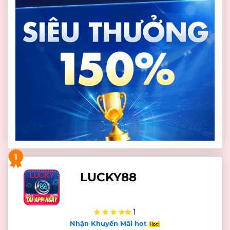
1
LUCKY88
1
Nhận Khuyến Mãi hot