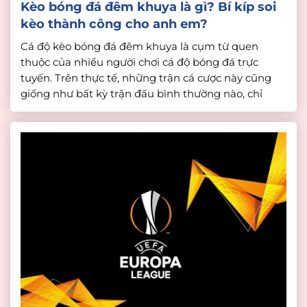
Kèo bóng đá đêm khuya là gì? Bí kíp soi
kèo thành công cho anh em?
Cá độ kèo bóng đá đêm khuya là cụm từ quen
thuộc của nhiều người chơi cá độ bóng đá trực
tuyến. Trên thực tế, những trận cá cược này cũng
giống như bất kỳ trận đấu bình thường nào, chỉ
khác là diễn ra vào những khung giờ khác nhau. Do
múi giờ khác nhau […]