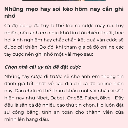
Những mẹo hay soi kèo hôm nay cần ghi
nhớ
Cá độ bóng đá tuy là thể loại cá cược may rủi. Tuy
nhiên, nếu anh em chịu khó tìm tòi chiến thuật, học
hỏi kinh nghiệm hay chắc chắn kết quả ván cược sẽ
được cải thiện. Do đó, khi tham gia cá độ online các
tay cược nên ghi nhớ một vài mẹo sau:
Chọn nhà cái uy tín để đặt cược
Những tay cược đi trước sẽ cho anh em thông tin
đánh giá tốt nhất về các địa chỉ cá độ online hiện
nay. Dân chơi có thể tham khảo một vài nhà cái số 1
hiện nay như Nbet, Dabet, One88, Fabet, 8live… Đây
đều là sân cá độ nhiều cao thủ tin chọn. Họ luôn đặt
sự công bằng, tính an toàn cho thành viên của
mình lên hàng đầu.