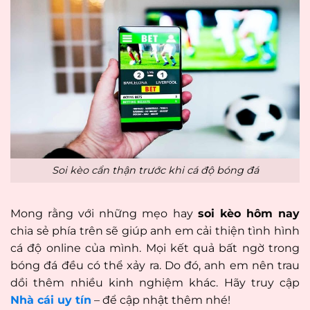
Soi kèo cẩn thận trước khi cá độ bóng đá
Mong rằng với những mẹo hay
soi kèo hôm nay
chia sẻ phía trên sẽ giúp anh em cải thiện tình hình
cá độ online của mình. Mọi kết quả bất ngờ trong
bóng đá đều có thể xảy ra. Do đó, anh em nên trau
dồi thêm nhiều kinh nghiệm khác. Hãy truy cập
Nhà cái uy tín
– để cập nhật thêm nhé
!