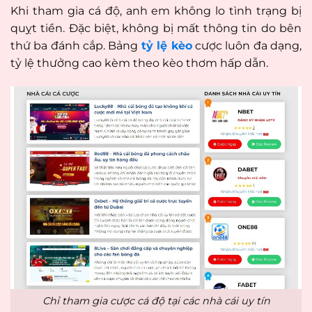
Khi tham gia cá độ, anh em không lo tình trạng bị
quỵt tiền. Đặc biệt, không bị mất thông tin do bên
thứ ba đánh cắp. Bảng
tỷ lệ kèo
cược luôn đa dạng,
tỷ lệ thưởng cao kèm theo kèo thơm hấp dẫn.
Chỉ tham gia cược cá độ tại các nhà cái uy tín