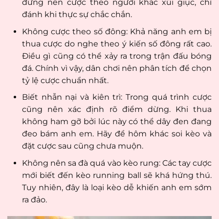
đừng nên cược theo người khác xúi giục, chỉ
đánh khi thực sự chắc chắn.
Không cược theo số đông: Khả năng anh em bị
thua cược do nghe theo ý kiến số đông rất cao.
Điều gì cũng có thể xảy ra trong trận đấu bóng
đá. Chính vì vậy, dân chơi nên phân tích để chọn
tỷ lệ cược chuẩn nhất.
Biết nhẫn nại và kiên trì: Trong quá trình cược
cũng nên xác định rõ điểm dừng. Khi thua
không ham gỡ bởi lúc này có thể dây đen đang
đeo bám anh em. Hãy để hôm khác soi kèo và
đặt cược sau cũng chưa muộn.
Không nên sa đà quá vào kèo rung: Các tay cược
mới biết đến kèo running ball sẽ khá hứng thú.
Tuy nhiên, đây là loại kèo dễ khiến anh em sớm
ra đảo.