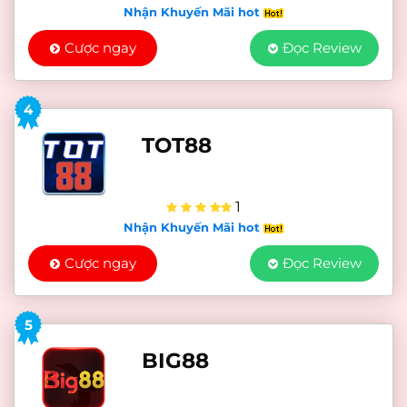
Nhận Khuyến Mãi hot
Cược ngay
Đọc Review
4
TOT88
1
Nhận Khuyến Mãi hot
Cược ngay
Đọc Review
5
BIG88