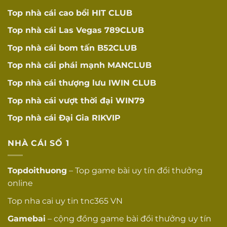
Top nhà cái cao bồi
HIT CLUB
Top nhà cái Las Vegas
789CLUB
Top nhà cái bom tấn
B52CLUB
Top nhà cái phái mạnh
MANCLUB
Top nhà cái thượng lưu
IWIN CLUB
Top nhà cái vượt thời đại
WIN79
Top nhà cái Đại Gia
RIKVIP
NHÀ CÁI SỐ 1
Topdoithuong
– Top game bài uy tín đổi thưởng
online
Top
nha cai uy tin
tnc365 VN
Gamebai
– cộng đồng game bài đổi thưởng uy tín