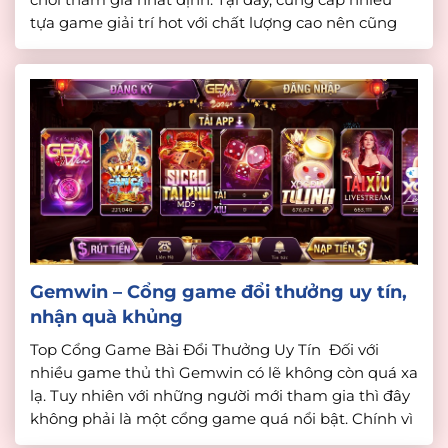
tựa game giải trí hot với chất lượng cao nên cũng
rất nhiều người yêu thích. Do đó, để giúp người chơi
hiểu rõ […]
Gemwin – Cổng game đổi thưởng uy tín,
nhận quà khủng
Top Cổng Game Bài Đổi Thưởng Uy Tín Đối với
nhiều game thủ thì Gemwin có lẽ không còn quá xa
lạ. Tuy nhiên với những người mới tham gia thì đây
không phải là một cổng game quá nổi bật. Chính vì
vậy, dưới đây, nhà cái uy tín sẽ tiến hành đánh giá và