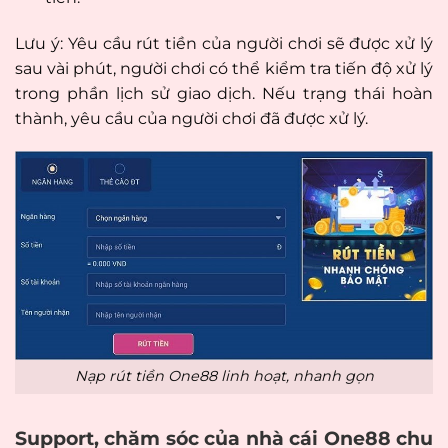
Lưu ý: Yêu cầu rút tiền của người chơi sẽ được xử lý
sau vài phút, người chơi có thể kiểm tra tiến độ xử lý
trong phần lịch sử giao dịch. Nếu trạng thái hoàn
thành, yêu cầu của người chơi đã được xử lý.
Nạp rút tiền One88 linh hoạt, nhanh gọn
Support, chăm sóc của nhà cái One88 chu