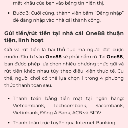
mật khẩu của bạn vào bảng tin hiển thị.
Bước 3: Cuối cùng, thành viên bấm “Đăng nhập”
để đăng nhập vào nhà cái thành công.
Gửi tiền/rút tiền tại nhà cái One88 thuận
tiện, linh hoạt
Gửi và rút tiền là hai thủ tục mà người đặt cược
muốn đầu tư vào
One88
sẽ phải nắm rõ. Tại
One88
,
bạn được phép lựa chọn nhiều phương thức gửi và
rút tiền khác nhau tùy theo điều kiện thực tế. Cụ
thể, người chơi có thể lựa chọn 1 trong 4 phương
thức thanh toán sau.
Thanh toán bằng tiền mặt tại ngân hàng:
Vietcombank, Techcombank, Sacombank,
Vietinbank, Đông Á Bank, ACB và BIDV …
Thanh toán trực tuyến qua Internet Banking