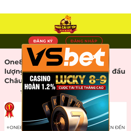
Skip
to
content
ĐĂNG KÝ
ĐĂNG NHẬP
×
One88 – Nhà cái số 1 thu hút
lượng người chơi khủng hàng đầu
Châu Á
TOP NHÀ CÁI UY TÍN SỐ 1 VIỆT NAM
ONE88
⭐ONE88 THƯỞNG 150% CHO NẠP LẦN ĐẦU LÊN ĐẾN