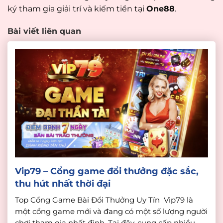
ký tham gia giải trí và kiếm tiền tại
One88
.
Bài viết liên quan
Vip79 – Cổng game đổi thưởng đặc sắc,
thu hút nhất thời đại
Top Cổng Game Bài Đổi Thưởng Uy Tín Vip79 là
một cổng game mới và đang có một số lượng người
chơi tham gia nhất định. Tại đây, cung cấp nhiều