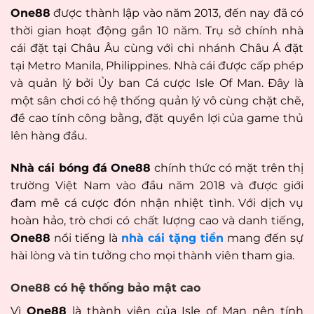
One88
được thành lập vào năm 2013, đến nay đã có
thời gian hoạt động gần 10 năm. Trụ sở chính nhà
cái đặt tại Châu Âu cùng với chi nhánh Châu Á đặt
tại Metro Manila, Philippines. Nhà cái được cấp phép
và quản lý bởi Ủy ban Cá cược Isle Of Man. Đây là
một sân chơi có hệ thống quản lý vô cùng chặt chẽ,
đề cao tính công bằng, đặt quyền lợi của game thủ
lên hàng đầu.
Nhà cái bóng đá One88
chính thức có mặt trên thị
trường Việt Nam vào đầu năm 2018 và được giới
đam mê cá cược đón nhận nhiệt tình. Với dịch vụ
hoàn hảo, trò chơi có chất lượng cao và danh tiếng,
One88
nổi tiếng là
nhà cái tặng tiền
mang đến sự
hài lòng và tin tưởng cho mọi thành viên tham gia.
One88 có hệ thống bảo mật cao
Vì
One88
là thành viên của Isle of Man nên tính