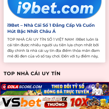
i9Bet – Nhà Cái Số 1 Đẳng Cấp Và Cuốn
Hút Bậc Nhất Châu Á
TOP NHÀ CÁI UY TÍN SỐ 1 VIỆT NAM i9Bet luôn là
cái tên được nhiều người ưu tiên lựa chọn nhất bởi
đây chính là nhà cái uy tín địa điểm thỏa mãn đam
mê đỏ đen của vô số tay chơi. Đến với tụ điểm này,
bạn sẽ có cơ hội trải nghiệm […]
TOP NHÀ CÁI UY TÍN
×
×
×