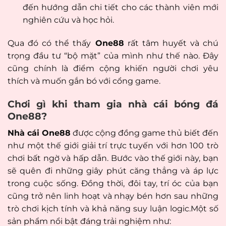
đến hướng dẫn chi tiết cho các thành viên mới
nghiên cứu và học hỏi.
Qua đó có thể thấy
One88
rất tâm huyết và chú
trọng đầu tư “bộ mặt” của mình như thế nào. Đây
cũng chính là điểm cộng khiến người chơi yêu
thích và muốn gắn bó với cổng game.
Chơi gì khi tham gia nhà cái bóng đá
One88?
Nhà cái One88
được cộng đồng game thủ biết đến
như một thế giới giải trí trực tuyến với hơn 100 trò
chơi bất ngờ và hấp dẫn. Bước vào thế giới này, bạn
sẽ quên đi những giây phút căng thẳng và áp lực
trong cuộc sống. Đồng thời, đôi tay, trí óc của bạn
cũng trở nên linh hoạt và nhạy bén hơn sau những
trò chơi kịch tính và khả năng suy luận logic.Một số
sản phẩm nổi bật đáng trải nghiệm như: