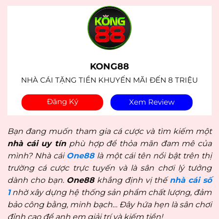
KONG88
NHÀ CÁI TẶNG TIỀN KHUYẾN MÃI ĐẾN 8 TRIỆU
Đăng Ký
Xem Review
Bạn đang muốn tham gia cá cược và tìm kiếm một
nhà cái uy tín
phù hợp để thỏa mãn đam mê của
mình? Nhà cái
One88
là một cái tên nổi bật trên thị
trường cá cược trực tuyến và là sân chơi lý tưởng
dành cho bạn.
One88
khẳng định vị thế
nhà cái số
1
nhờ xây dựng hệ thống sản phẩm chất lượng, đảm
bảo công bằng, minh bạch… Đây hứa hẹn là sân chơi
đỉnh cao để anh em giải trí và kiếm tiền!