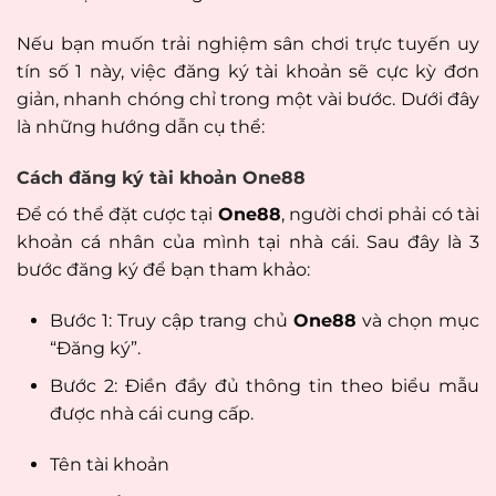
Nếu bạn muốn trải nghiệm sân chơi trực tuyến uy
tín số 1 này, việc đăng ký tài khoản sẽ cực kỳ đơn
giản, nhanh chóng chỉ trong một vài bước. Dưới đây
là những hướng dẫn cụ thể:
Cách đăng ký tài khoản One88
Để có thể đặt cược tại
One88
, người chơi phải có tài
khoản cá nhân của mình tại nhà cái. Sau đây là 3
bước đăng ký để bạn tham khảo:
Bước 1: Truy cập trang chủ
One88
và chọn mục
“Đăng ký”.
Bước 2: Điền đầy đủ thông tin theo biểu mẫu
được nhà cái cung cấp.
Tên tài khoản