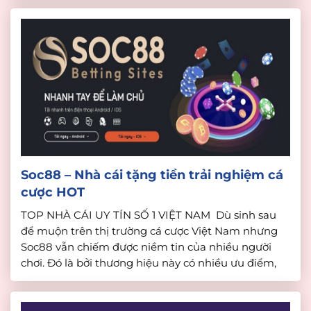
[…]
Soc88 – Nhà cái tặng tiền trải nghiệm cá
cược HOT
TOP NHÀ CÁI UY TÍN SỐ 1 VIỆT NAM Dù sinh sau
để muộn trên thị trường cá cược Việt Nam nhưng
Soc88 vẫn chiếm được niềm tin của nhiều người
chơi. Đó là bởi thương hiệu này có nhiều ưu điểm,
lợi thế giúp người chơi tham gia cá cược an toàn,
minh bạch. […]