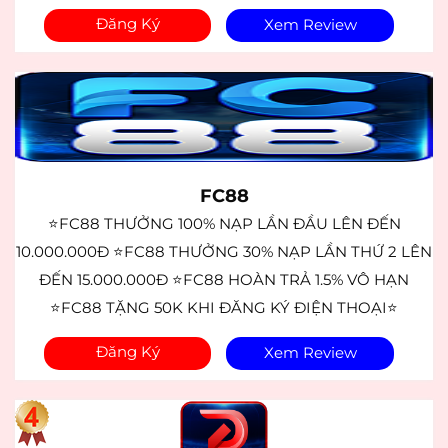
Đăng Ký
Xem Review
FC88
⭐FC88 THƯỞNG 100% NẠP LẦN ĐẦU LÊN ĐẾN
10.000.000Đ ⭐FC88 THƯỞNG 30% NẠP LẦN THỨ 2 LÊN
ĐẾN 15.000.000Đ ⭐FC88 HOÀN TRẢ 1.5% VÔ HẠN
⭐FC88 TẶNG 50K KHI ĐĂNG KÝ ĐIỆN THOẠI⭐
Đăng Ký
Xem Review