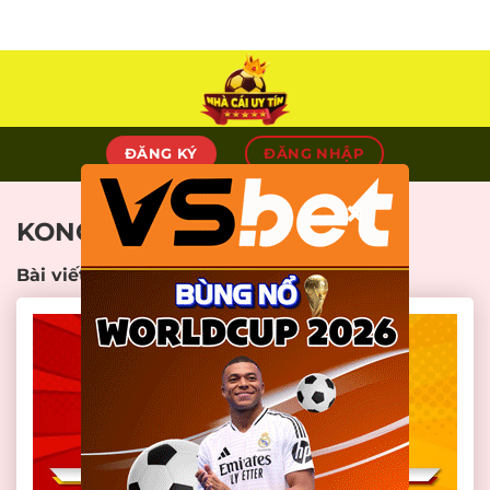
Skip
to
content
ĐĂNG KÝ
ĐĂNG NHẬP
×
KONG88
Bài viết liên quan