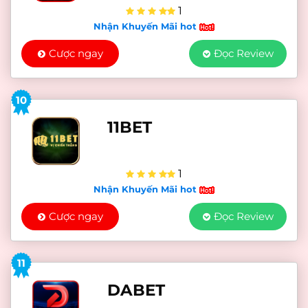
1
Nhận Khuyến Mãi hot
Cược ngay
Đọc Review
10
11BET
1
Nhận Khuyến Mãi hot
Cược ngay
Đọc Review
11
DABET