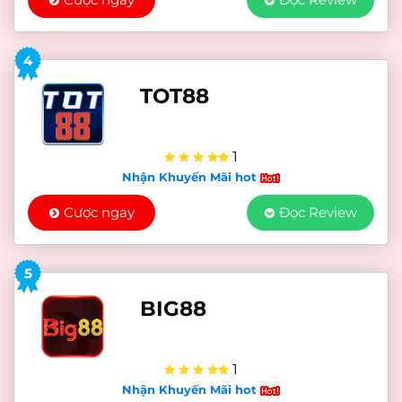
4
TOT88
1
Nhận Khuyến Mãi hot
Cược ngay
Đọc Review
5
BIG88
1
Nhận Khuyến Mãi hot