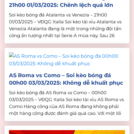
21h00 01/03/2025: Chênh lệch quá lớn
Soi kèo bóng đá Atalanta vs Venezia – 21h00
01/03/2025 – VĐQG Italia Soi kèo tài xỉu Atalanta vs
Venezia Atalanta đang là một trong những đội tấn
công ấn tượng nhất tại Serie A mùa này. Sau 26
vòng đấu, Atalanta đã ghi tới 59 bàn thắng và họ
đang cùng Inter đang là 2 […]
AS Roma vs Como – Soi kèo bóng đá
00h00 03/03/2025: Không dễ khuất phục
Soi kèo bóng đá AS Roma vs Como – 00h00
03/03/2025 – VĐQG Italia Soi kèo tài xỉu AS Roma vs
Como Hàng công của AS Roma đang không phải
một hàng công được đánh giá quá cao. Với một lối
chơi không phải quá đột biến, khả năng ghi bàn
của AS Roma hiện tại […]