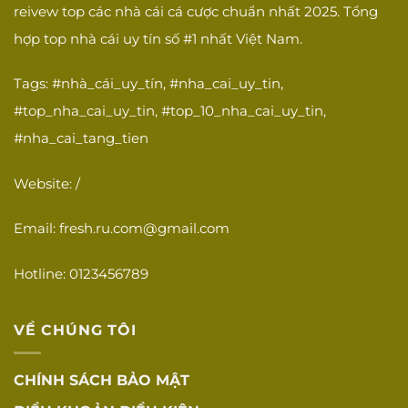
reivew top các nhà cái cá cược chuẩn nhất 2025. Tổng
hợp top nhà cái uy tín số #1 nhất Việt Nam.
Tags: #nhà_cái_uy_tín, #nha_cai_uy_tin,
#top_nha_cai_uy_tin, #top_10_nha_cai_uy_tin,
#nha_cai_tang_tien
Website: /
Email:
fresh.ru.com@gmail.com
Hotline: 0123456789
VỀ CHÚNG TÔI
CHÍNH SÁCH BẢO MẬT