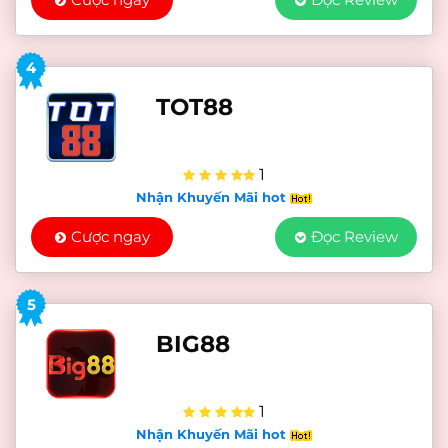
4
TOT88
1
Nhận Khuyến Mãi hot
Cược ngay
Đọc Review
5
BIG88
1
Nhận Khuyến Mãi hot