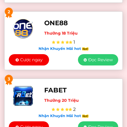
2
ONE88
Thưởng 18 Triệu
1
Nhận Khuyến Mãi hot
Cược ngay
Đọc Review
3
FABET
Thưởng 20 Triệu
2
Nhận Khuyến Mãi hot
Cược ngay
Đọc Review