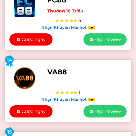
Thưởng 10 Triệu
5
Nhận Khuyến Mãi hot
Cược ngay
Đọc Review
14
VA88
1
Nhận Khuyến Mãi hot
Cược ngay
Đọc Review
15