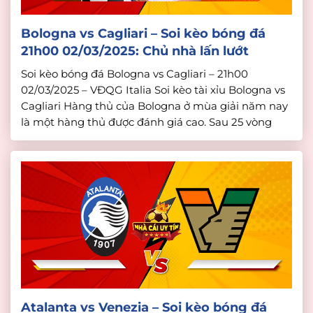
Bologna vs Cagliari – Soi kèo bóng đá
21h00 02/03/2025: Chủ nhà lấn lướt
Soi kèo bóng đá Bologna vs Cagliari – 21h00
02/03/2025 – VĐQG Italia Soi kèo tài xỉu Bologna vs
Cagliari Hàng thủ của Bologna ở mùa giải năm nay
là một hàng thủ được đánh giá cao. Sau 25 vòng
đấu, Bologna mới thủng lưới 31 bàn. Phong độ của
Bologna vẫn đang là rất tốt, […]
Atalanta vs Venezia – Soi kèo bóng đá