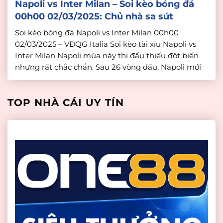
Napoli vs Inter Milan – Soi kèo bóng đá
00h00 02/03/2025: Chủ nhà sa sút
Soi kèo bóng đá Napoli vs Inter Milan 00h00
02/03/2025 – VĐQG Italia Soi kèo tài xỉu Napoli vs
Inter Milan Napoli mùa này thi đấu thiếu đột biến
nhưng rất chắc chắn. Sau 26 vòng đấu, Napoli mới
phải nhận 21 bàn thua và họ vẫn đang là đội thủng
lưới ít nhất Serie A […]
TOP NHÀ CÁI UY TÍN