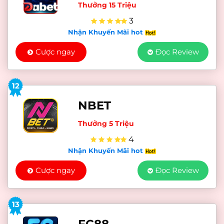
Thưởng 15 Triệu
3
Nhận Khuyến Mãi hot
Cược ngay
Đọc Review
12
NBET
Thưởng 5 Triệu
4
Nhận Khuyến Mãi hot
Cược ngay
Đọc Review
13
FC88