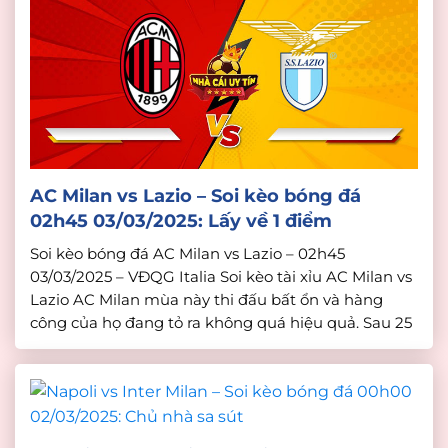
AC Milan vs Lazio – Soi kèo bóng đá
02h45 03/03/2025: Lấy về 1 điểm
Soi kèo bóng đá AC Milan vs Lazio – 02h45
03/03/2025 – VĐQG Italia Soi kèo tài xỉu AC Milan vs
Lazio AC Milan mùa này thi đấu bất ổn và hàng
công của họ đang tỏ ra không quá hiệu quả. Sau 25
vòng đấu, AC Milan mới ghi được 37 bàn. Phong độ
của […]