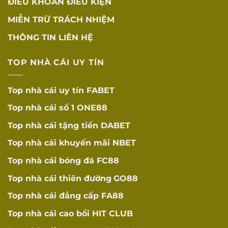
ĐIỀU KHOẢN ĐIỀU KIỆN
MIỄN TRỪ TRÁCH NHIỆM
THÔNG TIN LIÊN HỆ
TOP NHÀ CÁI UY TÍN
Top nhà cái uy tín
FABET
Top nhà cái số 1
ONE88
Top nhà cái tặng tiền
DABET
Top nhà cái khuyến mãi
NBET
Top nhà cái bóng đá
FC88
Top nhà cái thiên đường
GO88
Top nhà cái đẳng cấp
FA88
Top nhà cái cao bồi
HIT CLUB