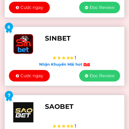
Cược ngay
Đọc Review
6
SINBET
1
Nhận Khuyến Mãi hot
Cược ngay
Đọc Review
7
SAOBET
1