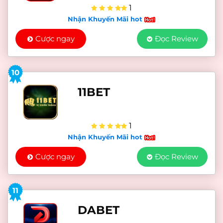
1
Nhận Khuyến Mãi hot
Cược ngay
Đọc Review
10
11BET
1
Nhận Khuyến Mãi hot
Cược ngay
Đọc Review
11
DABET