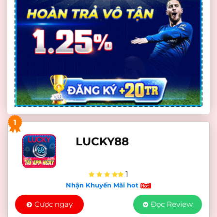
1
LUCKY88
1
Nhận Khuyến Mãi hot
Cược ngay
Đọc Review