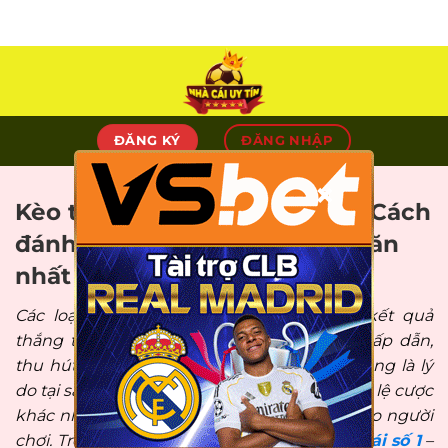
Skip
to
content
ĐĂNG KÝ
ĐĂNG NHẬP
×
Kèo tổng số bàn thắng là gì? Cách
đánh kèo tổng bàn thắng dễ ăn
nhất
Các loại kèo cá cược bóng đá dựa trên kết quả
thắng thua của trận đấu luôn là trò chơi hấp dẫn,
thu hút được nhiều người tham gia. Đây cũng là lý
do tại sao mà nhà cái sẽ liên tục đưa ra các tỷ lệ cược
khác nhau nhằm tăng thêm sự lựa chọn cho người
chơi. Trong nội dung bài viết dưới đây,
nhà cái số 1
–