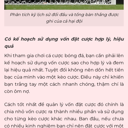
Phân tích kỹ lịch sử đối đầu và tổng bàn thắng được
ghi của cả hại đội
Có kế hoạch sử dụng vốn đặt cược hợp lý, hiệu
quả
Khi tham gia chơi cá cược bóng đá, bạn cần phải lên
kế hoạch sử dụng vốn cược sao cho hợp lý và đem
lại hiệu quả nhất. Tuyệt đối không nên dồn hết tiền
bạc của mình vào một kèo cược. Điều này chỉ khiến
bạn trắng tay một cách nhanh chóng, thậm chí là
còn ôm nợ.
Cách tốt nhất để quản lý vốn đặt cược đó chính là
chia nhỏ vốn cược ra thành nhiều phần và sử dụng
cho từng kèo cược khác nhau. Ban đầu, nếu chưa
có nhiều kinh nghiệm bạn chỉ nên đặt cược với một