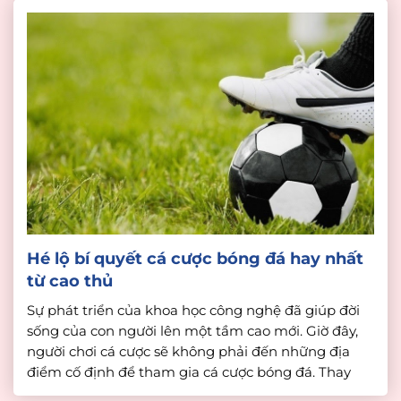
Hé lộ bí quyết cá cược bóng đá hay nhất
từ cao thủ
Sự phát triển của khoa học công nghệ đã giúp đời
sống của con người lên một tầm cao mới. Giờ đây,
người chơi cá cược sẽ không phải đến những địa
điểm cố định để tham gia cá cược bóng đá. Thay
vào đó, chỉ cần có đường truyền internet ổn định và