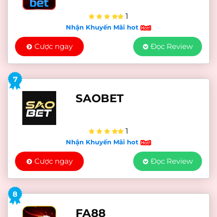
1
Nhận Khuyến Mãi hot
Cược ngay
Đọc Review
7
SAOBET
1
Nhận Khuyến Mãi hot
Cược ngay
Đọc Review
8
FA88