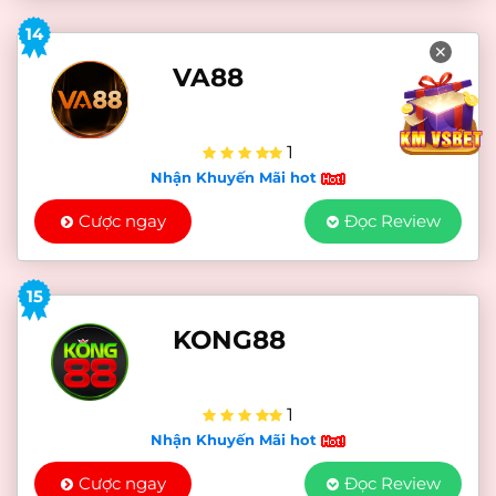
14
✕
VA88
1
Nhận Khuyến Mãi hot
Cược ngay
Đọc Review
15
KONG88
1
Nhận Khuyến Mãi hot
Cược ngay
Đọc Review