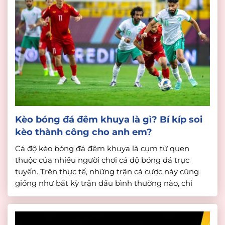
Kèo bóng đá đêm khuya là gì? Bí kíp soi
kèo thành công cho anh em?
Cá độ kèo bóng đá đêm khuya là cụm từ quen
thuộc của nhiều người chơi cá độ bóng đá trực
tuyến. Trên thực tế, những trận cá cược này cũng
giống như bất kỳ trận đấu bình thường nào, chỉ
khác là diễn ra vào những khung giờ khác nhau. Do
múi giờ khác nhau […]