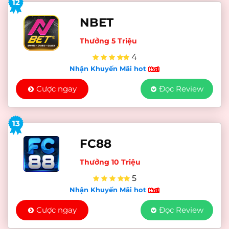
12
NBET
Thưởng 5 Triệu
4
Nhận Khuyến Mãi hot
Cược ngay
Đọc Review
13
FC88
Thưởng 10 Triệu
5
Nhận Khuyến Mãi hot
Cược ngay
Đọc Review