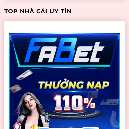
một […]
TOP NHÀ CÁI UY TÍN