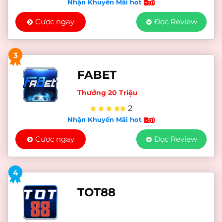
Nhận Khuyến Mãi hot
Cược ngay
Đọc Review
3
FABET
Thưởng 20 Triệu
2
Nhận Khuyến Mãi hot
Cược ngay
Đọc Review
4
TOT88