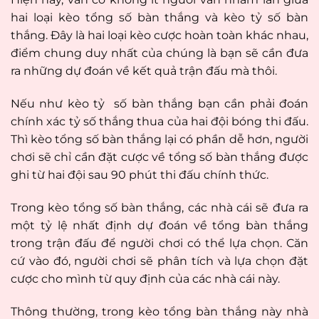
hai loại kèo tổng số bàn thắng và kèo tỷ số bàn
thắng. Đây là hai loại kèo cược hoàn toàn khác nhau,
điểm chung duy nhất của chúng là bạn sẽ cần đưa
ra những dự đoán về kết quả trận đấu mà thôi.
Nếu như kèo tỷ số bàn thắng bạn cần phải đoán
chính xác tỷ số thắng thua của hai đội bóng thi đấu.
Thì kèo tổng số bàn thắng lại có phần dễ hơn, người
chơi sẽ chỉ cần đặt cược về tổng số bàn thắng được
ghi từ hai đội sau 90 phút thi đấu chính thức.
Trong kèo tổng số bàn thắng, các nhà cái sẽ đưa ra
một tỷ lệ nhất định dự đoán về tổng bàn thắng
trong trận đấu để người chơi có thể lựa chọn. Căn
cứ vào đó, người chơi sẽ phân tích và lựa chọn đặt
cược cho mình từ quy định của các nhà cái này.
Thông thường, trong kèo tổng bàn thắng này nhà