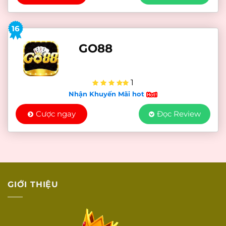
16
GO88
1
Nhận Khuyến Mãi hot
Cược ngay
Đọc Review
GIỚI THIỆU