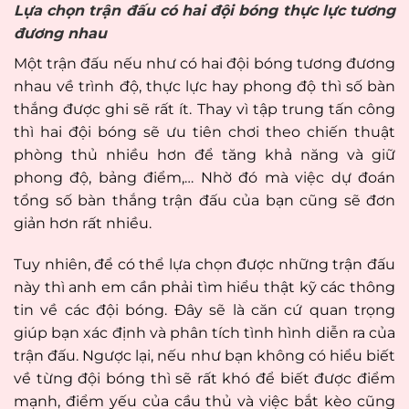
Lựa chọn trận đấu có hai đội bóng thực lực tương
đương nhau
Một trận đấu nếu như có hai đội bóng tương đương
nhau về trình độ, thực lực hay phong độ thì số bàn
thắng được ghi sẽ rất ít. Thay vì tập trung tấn công
thì hai đội bóng sẽ ưu tiên chơi theo chiến thuật
phòng thủ nhiều hơn để tăng khả năng và giữ
phong độ, bảng điểm,… Nhờ đó mà việc dự đoán
tổng số bàn thắng trận đấu của bạn cũng sẽ đơn
giản hơn rất nhiều.
Tuy nhiên, để có thể lựa chọn được những trận đấu
này thì anh em cần phải tìm hiểu thật kỹ các thông
tin về các đội bóng. Đây sẽ là căn cứ quan trọng
giúp bạn xác định và phân tích tình hình diễn ra của
trận đấu. Ngược lại, nếu như bạn không có hiểu biết
về từng đội bóng thì sẽ rất khó để biết được điểm
mạnh, điểm yếu của cầu thủ và việc bắt kèo cũng