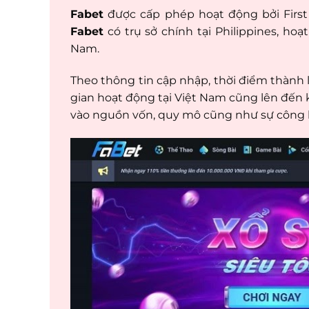
Fabet
được cấp phép hoạt động bởi First 
Fabet
có trụ sở chính tại Philippines, ho
Nam.
Theo thông tin cập nhập, thời điểm thành
gian hoạt động tại Việt Nam cũng lên đến 
vào nguồn vốn, quy mô cũng như sự công k