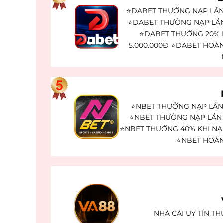
⭐DABET THƯỞNG NẠP LẦN 
⭐DABET THƯỞNG NẠP LẦN 
⭐DABET THƯỞNG 20% N
5.000.000Đ ⭐DABET HOÀN
⭐NBET THƯỞNG NẠP LẦN 
⭐NBET THƯỞNG NẠP LẦN Đ
⭐NBET THƯỞNG 40% KHI NẠP
⭐NBET HOÀN 
NHÀ CÁI UY TÍN T