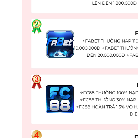
LÊN ĐẾN 1.800.000
⭐FABET THƯỞNG NẠP 11
10.000.000Đ ⭐FABET THƯỞN
ĐẾN 20.000.000Đ ⭐FA
⭐FC88 THƯỞNG 100% NẠP 
⭐FC88 THƯỞNG 30% NẠP L
⭐FC88 HOÀN TRẢ 1.5% VÔ H
ĐIỆ