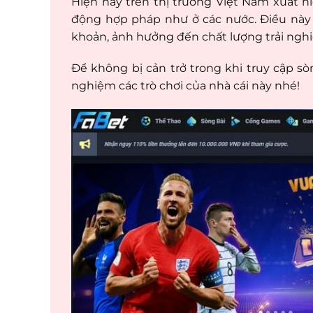
Hiện nay trên thị trường Việt Nam xuất h
động hợp pháp như ở các nước. Điều này 
khoản, ảnh hưởng đến chất lượng trải ngh
Để không bị cản trở trong khi truy cập s
nghiệm các trò chơi của nhà cái này nhé!