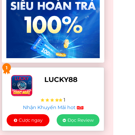
1
LUCKY88
1
Nhận Khuyến Mãi hot
Cược ngay
Đọc Review