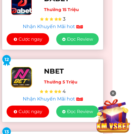
Thưởng 15 Triệu
3
Nhận Khuyến Mãi hot
Cược ngay
Đọc Review
12
NBET
Thưởng 5 Triệu
4
✕
Nhận Khuyến Mãi hot
Cược ngay
Đọc Review
13