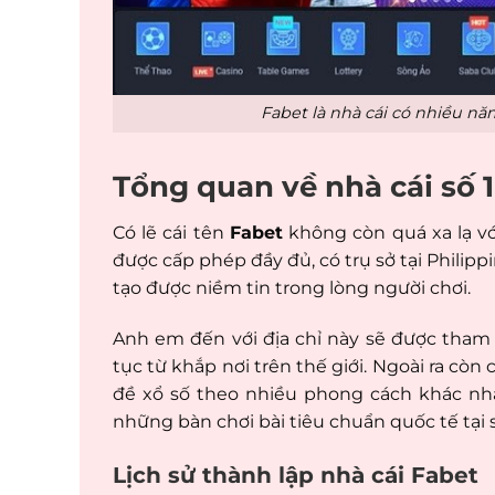
Fabet là nhà cái có nhiều n
Tổng quan về nhà cái số 
Có lẽ cái tên
Fabet
không còn quá xa lạ với
được cấp phép đầy đủ, có trụ sở tại Philipp
tạo được niềm tin trong lòng người chơi.
Anh em đến với địa chỉ này sẽ được tham 
tục từ khắp nơi trên thế giới. Ngoài ra còn có 
đề xổ số theo nhiều phong cách khác nha
những bàn chơi bài tiêu chuẩn quốc tế tại s
Lịch sử thành lập nhà cái Fabet