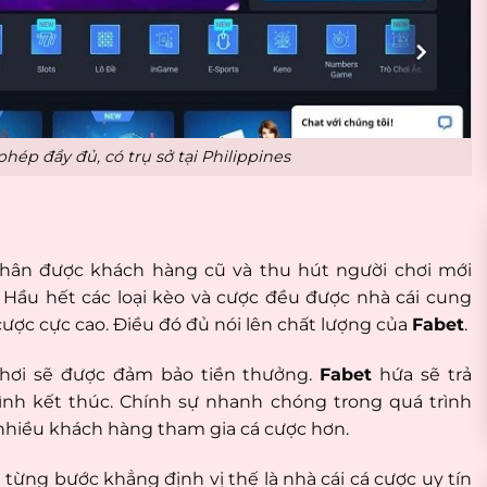
hép đầy đủ, có trụ sở tại Philippines
hân được khách hàng cũ và thu hút người chơi mới
. Hầu hết các loại kèo và cược đều được nhà cái cung
cược cực cao. Điều đó đủ nói lên chất lượng của
Fabet
.
 chơi sẽ được đảm bảo tiền thưởng.
Fabet
hứa sẽ trả
nh kết thúc. Chính sự nhanh chóng trong quá trình
 nhiều khách hàng tham gia cá cược hơn.
 từng bước khẳng định vị thế là nhà cái cá cược uy tín