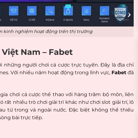
ăm kinh nghiệm hoạt động trên thị trường
1 Việt Nam – Fabet
 những người chơi cá cược trực tuyến. Đây là địa chỉ
ines. Với nhiều năm hoạt động trong lĩnh vực,
Fabet
đã
gia chơi cá cược thể thao với hàng trăm bộ môn, liên
rất nhiều trò chơi giải trí khác như chơi slot giải trí, lô
u từ trong và ngoài nước. Đặc biệt không thể thiếu
òng bài trực tiếp.