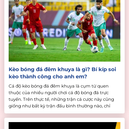
Kèo bóng đá đêm khuya là gì? Bí kíp soi
kèo thành công cho anh em?
Cá độ kèo bóng đá đêm khuya là cụm từ quen
thuộc của nhiều người chơi cá độ bóng đá trực
tuyến. Trên thực tế, những trận cá cược này cũng
giống như bất kỳ trận đấu bình thường nào, chỉ
khác là diễn ra vào những khung giờ khác nhau. Do
múi giờ khác nhau […]