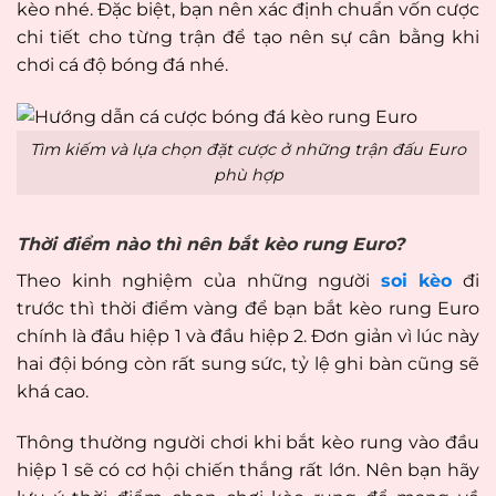
kèo nhé. Đặc biệt, bạn nên xác định chuẩn vốn cược
chi tiết cho từng trận để tạo nên sự cân bằng khi
chơi cá độ bóng đá nhé.
Tìm kiếm và lựa chọn đặt cược ở những trận đấu Euro
phù hợp
Thời điểm nào thì nên bắt kèo rung Euro?
Theo kinh nghiệm của những người
soi kèo
đi
trước thì thời điểm vàng để bạn bắt kèo rung Euro
chính là đầu hiệp 1 và đầu hiệp 2. Đơn giản vì lúc này
hai đội bóng còn rất sung sức, tỷ lệ ghi bàn cũng sẽ
khá cao.
Thông thường người chơi khi bắt kèo rung vào đầu
hiệp 1 sẽ có cơ hội chiến thắng rất lớn. Nên bạn hãy