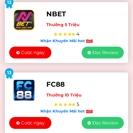
12
NBET
Thưởng 5 Triệu
4
Nhận Khuyến Mãi hot
Cược ngay
Đọc Review
13
FC88
Thưởng 10 Triệu
5
Nhận Khuyến Mãi hot
Cược ngay
Đọc Review