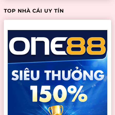
một […]
TOP NHÀ CÁI UY TÍN