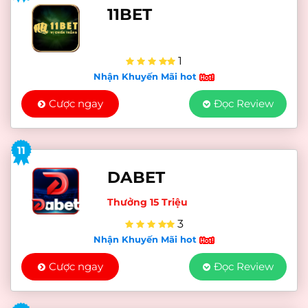
11BET
1
Nhận Khuyến Mãi hot
Cược ngay
Đọc Review
11
DABET
Thưởng 15 Triệu
3
Nhận Khuyến Mãi hot
Cược ngay
Đọc Review