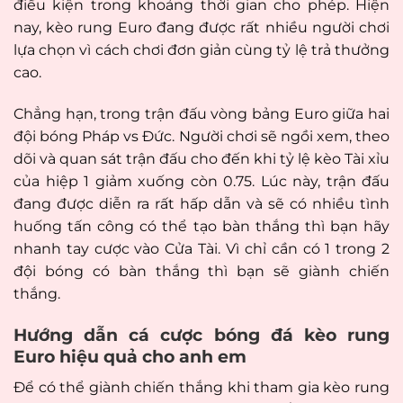
điều kiện trong khoảng thời gian cho phép. Hiện
nay, kèo rung Euro đang được rất nhiều người chơi
lựa chọn vì cách chơi đơn giản cùng tỷ lệ trả thưởng
cao.
Chẳng hạn, trong trận đấu vòng bảng Euro giữa hai
đội bóng Pháp vs Đức. Người chơi sẽ ngồi xem, theo
dõi và quan sát trận đấu cho đến khi tỷ lệ kèo Tài xỉu
của hiệp 1 giảm xuống còn 0.75. Lúc này, trận đấu
đang được diễn ra rất hấp dẫn và sẽ có nhiều tình
huống tấn công có thể tạo bàn thắng thì bạn hãy
nhanh tay cược vào Cửa Tài. Vì chỉ cần có 1 trong 2
đội bóng có bàn thắng thì bạn sẽ giành chiến
thắng.
Hướng dẫn cá cược bóng đá kèo rung
Euro hiệu quả cho anh em
Để có thể giành chiến thắng khi tham gia kèo rung