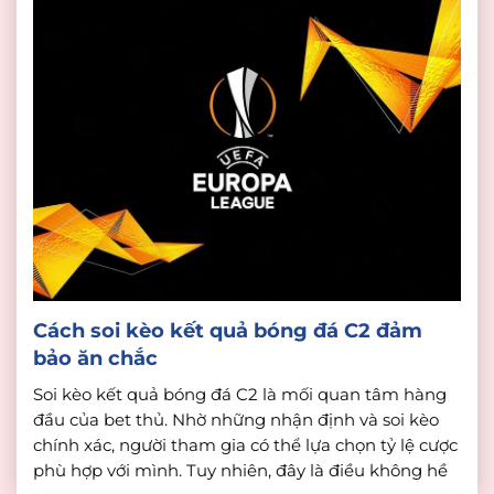
Cách soi kèo kết quả bóng đá C2 đảm
bảo ăn chắc
Soi kèo kết quả bóng đá C2 là mối quan tâm hàng
đầu của bet thủ. Nhờ những nhận định và soi kèo
chính xác, người tham gia có thể lựa chọn tỷ lệ cược
phù hợp với mình. Tuy nhiên, đây là điều không hề