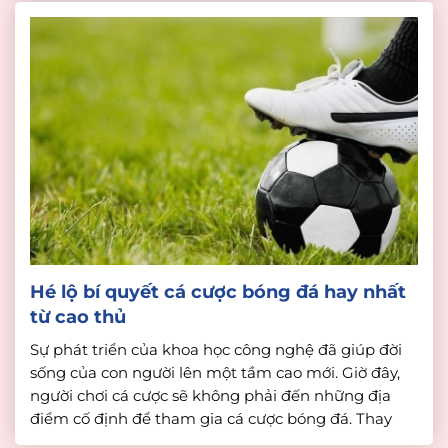
Hé lộ bí quyết cá cược bóng đá hay nhất
từ cao thủ
Sự phát triển của khoa học công nghệ đã giúp đời
sống của con người lên một tầm cao mới. Giờ đây,
người chơi cá cược sẽ không phải đến những địa
điểm cố định để tham gia cá cược bóng đá. Thay
vào đó, chỉ cần có đường truyền internet ổn định và