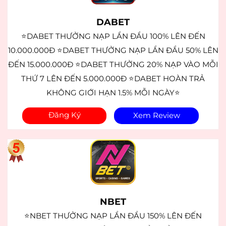
DABET
⭐DABET THƯỞNG NẠP LẦN ĐẦU 100% LÊN ĐẾN
10.000.000Đ ⭐DABET THƯỞNG NẠP LẦN ĐẦU 50% LÊN
ĐẾN 15.000.000Đ ⭐DABET THƯỞNG 20% NẠP VÀO MỖI
THỨ 7 LÊN ĐẾN 5.000.000Đ ⭐DABET HOÀN TRẢ
KHÔNG GIỚI HẠN 1.5% MỖI NGÀY⭐
Đăng Ký
Xem Review
NBET
⭐NBET THƯỞNG NẠP LẦN ĐẦU 150% LÊN ĐẾN