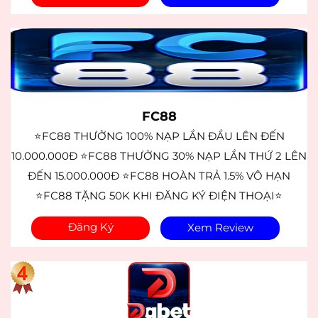
FC88
⭐FC88 THƯỞNG 100% NẠP LẦN ĐẦU LÊN ĐẾN
10.000.000Đ ⭐FC88 THƯỞNG 30% NẠP LẦN THỨ 2 LÊN
ĐẾN 15.000.000Đ ⭐FC88 HOÀN TRẢ 1.5% VÔ HẠN
⭐FC88 TẶNG 50K KHI ĐĂNG KÝ ĐIỆN THOẠI⭐
Đăng Ký
Xem Review