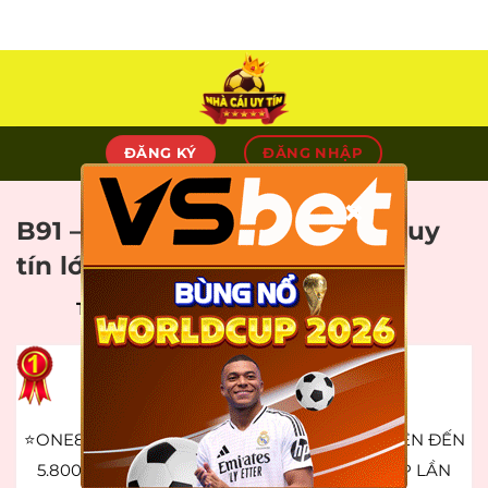
Skip
to
content
ĐĂNG KÝ
ĐĂNG NHẬP
×
B91 – Ưu thế của một nhà cái uy
tín lớn mạnh toàn cầu
TOP NHÀ CÁI UY TÍN SỐ 1 VIỆT NAM
ONE88
⭐ONE88 THƯỞNG 150% CHO NẠP LẦN ĐẦU LÊN ĐẾN
5.800.000Đ ⭐ONE88 THƯỞNG 118% CHO NẠP LẦN