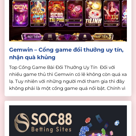
Gemwin – Cổng game đổi thưởng uy tín,
nhận quà khủng
Top Cổng Game Bài Đổi Thưởng Uy Tín Đối với
nhiều game thủ thì Gemwin có lẽ không còn quá xa
lạ. Tuy nhiên với những người mới tham gia thì đây
không phải là một cổng game quá nổi bật. Chính vì
vậy, dưới đây, nhà cái uy tín sẽ tiến hành đánh giá và
[…]