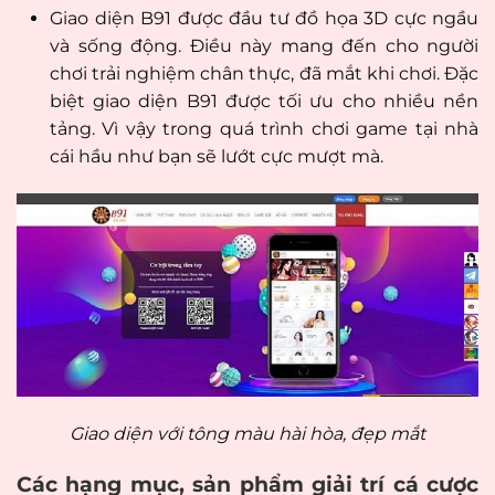
Giao diện B91 được đầu tư đồ họa 3D cực ngầu
và sống động. Điều này mang đến cho người
chơi trải nghiệm chân thực, đã mắt khi chơi. Đặc
biệt giao diện B91 được tối ưu cho nhiều nền
tảng. Vì vậy trong quá trình chơi game tại nhà
cái hầu như bạn sẽ lướt cực mượt mà.
Giao diện với tông màu hài hòa, đẹp mắt
Các hạng mục, sản phẩm giải trí cá cược