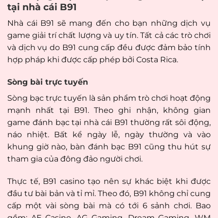
tại nhà cái B91
Nhà cái B91 sẽ mang đến cho bạn những dịch vụ
game giải trí chất lượng và uy tín. Tất cả các trò chơi
và dịch vụ do B91 cung cấp đều được đảm bảo tính
hợp pháp khi được cấp phép bởi Costa Rica.
Sòng bài trực tuyến
Sòng bạc trực tuyến là sản phẩm trò chơi hoạt động
mạnh nhất tại B91. Theo ghi nhận, không gian
game đánh bạc tại nhà cái B91 thường rất sôi động,
náo nhiệt. Bất kể ngày lễ, ngày thường và vào
khung giờ nào, bàn đánh bạc B91 cũng thu hút sự
tham gia của đông đảo người chơi.
Thực tế, B91 casino tạo nên sự khác biệt khi được
đầu tư bài bản và tỉ mỉ. Theo đó, B91 không chỉ cung
cấp một vài sòng bài mà có tới 6 sảnh chơi. Bao
gồm: AE Casino, AG Gaming, Dream Gaming, WM