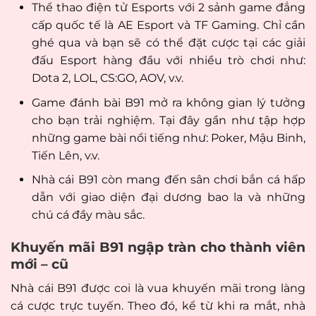
Thể thao điện tử Esports với 2 sảnh game đẳng
cấp quốc tế là AE Esport và TF Gaming. Chỉ cần
ghé qua và bạn sẽ có thể đặt cược tại các giải
đấu Esport hàng đầu với nhiều trò chơi như:
Dota 2, LOL, CS:GO, AOV, v.v.
Game đánh bài B91 mở ra không gian lý tưởng
cho bạn trải nghiệm. Tại đây gần như tập hợp
những game bài nổi tiếng như: Poker, Mậu Binh,
Tiến Lên, v.v.
Nhà cái B91 còn mang đến sân chơi bắn cá hấp
dẫn với giao diện đại dương bao la và những
chú cá đầy màu sắc.
Khuyến mãi B91 ngập tràn cho thành viên
mới – cũ
Nhà cái B91 được coi là vua khuyến mãi trong làng
cá cược trực tuyến. Theo đó, kể từ khi ra mắt, nhà