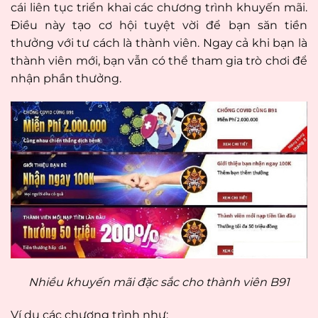
cái liên tục triển khai các chương trình khuyến mãi.
Điều này tạo cơ hội tuyệt vời để bạn săn tiền
thưởng với tư cách là thành viên. Ngay cả khi bạn là
thành viên mới, bạn vẫn có thể tham gia trò chơi để
nhận phần thưởng.
Nhiều khuyến mãi đặc sắc cho thành viên B91
Ví dụ các chương trình như: