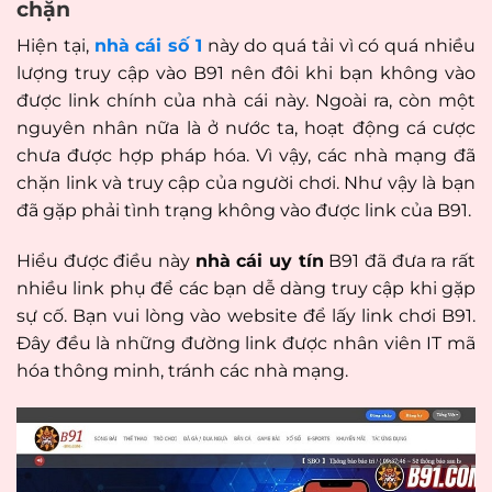
chặn
Hiện tại,
nhà cái số 1
này do quá tải vì có quá nhiều
lượng truy cập vào B91 nên đôi khi bạn không vào
được link chính của nhà cái này. Ngoài ra, còn một
nguyên nhân nữa là ở nước ta, hoạt động cá cược
chưa được hợp pháp hóa. Vì vậy, các nhà mạng đã
chặn link và truy cập của người chơi. Như vậy là bạn
đã gặp phải tình trạng không vào được link của B91.
Hiểu được điều này
nhà cái uy tín
B91 đã đưa ra rất
nhiều link phụ để các bạn dễ dàng truy cập khi gặp
sự cố. Bạn vui lòng vào website
để lấy link chơi B91.
Đây đều là những đường link được nhân viên IT mã
hóa thông minh, tránh các nhà mạng.