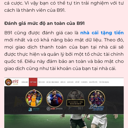
cá cược. Vì vậy bạn có thể tự tin trải nghiệm với tư
cách là thành viên của B91.
Đánh giá mức độ an toàn của B91
B91 cũng được đánh giá cao là
nhà cái tặng tiền
mới nhất và có khả năng bảo mật dữ liệu. Theo đó,
mọi giao dịch thanh toán của bạn tại nhà cái sẽ
được thực hiện và quản lý bởi một tổ chức tài chính
quốc tế. Điều này đảm bảo an toàn và bảo mật cho
giao dịch cũng như tài khoản của bạn tại nhà cái.