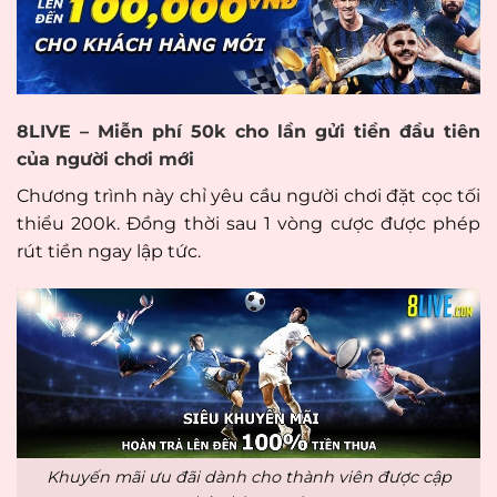
8LIVE – Miễn phí 50k cho lần gửi tiền đầu tiên
của người chơi mới
Chương trình này chỉ yêu cầu người chơi đặt cọc tối
thiểu 200k. Đồng thời sau 1 vòng cược được phép
rút tiền ngay lập tức.
Khuyến mãi ưu đãi dành cho thành viên được cập