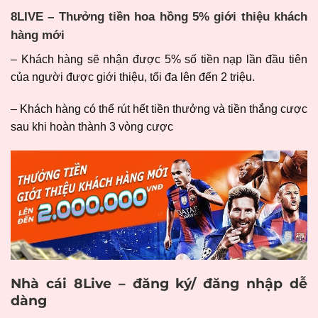
8LIVE – Thưởng tiền hoa hồng 5% giới thiệu khách
hàng mới
– Khách hàng sẽ nhận được 5% số tiền nạp lần đầu tiên
của người được giới thiệu, tối đa lên đến 2 triệu.
– Khách hàng có thể rút hết tiền thưởng và tiền thắng cược
sau khi hoàn thành 3 vòng cược
Nhà cái 8Live – đăng ký/ đăng nhập dễ
dàng