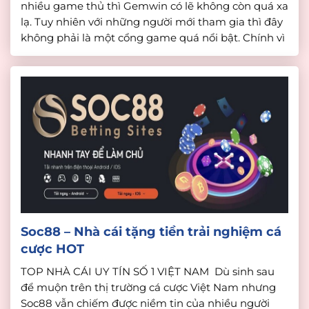
nhiều game thủ thì Gemwin có lẽ không còn quá xa
lạ. Tuy nhiên với những người mới tham gia thì đây
không phải là một cổng game quá nổi bật. Chính vì
vậy, dưới đây, nhà cái uy tín sẽ tiến hành đánh giá và
[…]
Soc88 – Nhà cái tặng tiền trải nghiệm cá
cược HOT
TOP NHÀ CÁI UY TÍN SỐ 1 VIỆT NAM Dù sinh sau
để muộn trên thị trường cá cược Việt Nam nhưng
Soc88 vẫn chiếm được niềm tin của nhiều người