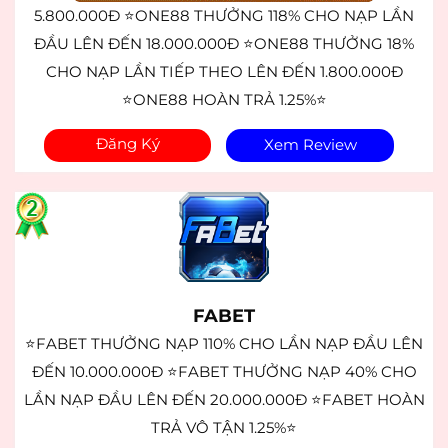
5.800.000Đ ⭐ONE88 THƯỞNG 118% CHO NẠP LẦN
ĐẦU LÊN ĐẾN 18.000.000Đ ⭐ONE88 THƯỞNG 18%
CHO NẠP LẦN TIẾP THEO LÊN ĐẾN 1.800.000Đ
⭐ONE88 HOÀN TRẢ 1.25%⭐
Đăng Ký
Xem Review
FABET
⭐FABET THƯỞNG NẠP 110% CHO LẦN NẠP ĐẦU LÊN
ĐẾN 10.000.000Đ ⭐FABET THƯỞNG NẠP 40% CHO
LẦN NẠP ĐẦU LÊN ĐẾN 20.000.000Đ ⭐FABET HOÀN
TRẢ VÔ TẬN 1.25%⭐