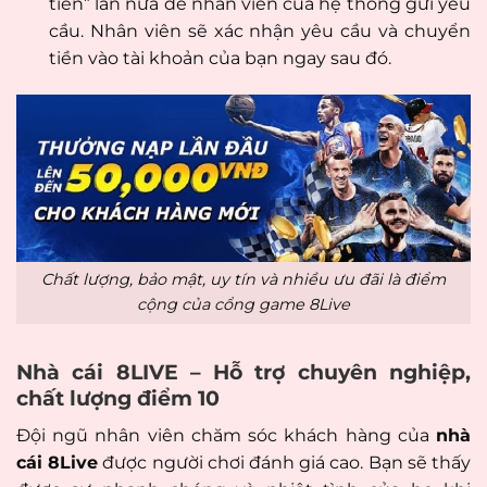
tiền” lần nữa để nhân viên của hệ thống gửi yêu
cầu. Nhân viên sẽ xác nhận yêu cầu và chuyển
tiền vào tài khoản của bạn ngay sau đó.
Chất lượng, bảo mật, uy tín và nhiều ưu đãi là điểm
cộng của cổng game 8Live
Nhà cái 8LIVE – Hỗ trợ chuyên nghiệp,
chất lượng điểm 10
Đội ngũ nhân viên chăm sóc khách hàng của
nhà
cái 8Live
được người chơi đánh giá cao. Bạn sẽ thấy