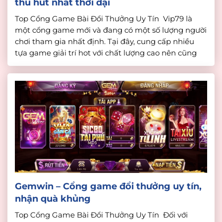
thu hút nhất thời đại
Top Cổng Game Bài Đổi Thưởng Uy Tín Vip79 là
một cổng game mới và đang có một số lượng người
chơi tham gia nhất định. Tại đây, cung cấp nhiều
tựa game giải trí hot với chất lượng cao nên cũng
rất nhiều người yêu thích. Do đó, để giúp người chơi
hiểu rõ […]
Gemwin – Cổng game đổi thưởng uy tín,
nhận quà khủng
Top Cổng Game Bài Đổi Thưởng Uy Tín Đối với