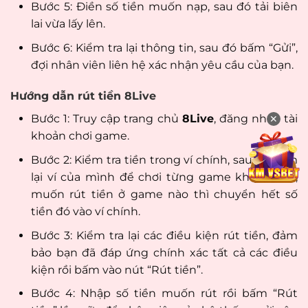
Bước 5: Điền số tiền muốn nạp, sau đó tải biên
lai vừa lấy lên.
Bước 6: Kiểm tra lại thông tin, sau đó bấm “Gửi”,
đợi nhân viên liên hệ xác nhận yêu cầu của bạn.
Hướng dẫn rút tiền 8Live
Bước 1: Truy cập trang chủ
8Live
, đăng nhập tài
✕
khoản chơi game.
Bước 2: Kiểm tra tiền trong ví chính, sau đó xem
lại ví của mình để chơi từng game khác nhau,
muốn rút tiền ở game nào thì chuyển hết số
tiền đó vào ví chính.
Bước 3: Kiểm tra lại các điều kiện rút tiền, đảm
bảo bạn đã đáp ứng chính xác tất cả các điều
kiện rồi bấm vào nút “Rút tiền”.
Bước 4: Nhập số tiền muốn rút rồi bấm “Rút