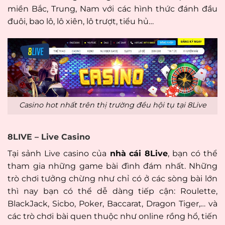
miền Bắc, Trung, Nam với các hình thức đánh đầu
đuôi, bao lô, lô xiên, lô trượt, tiểu hủ…
Casino hot nhất trên thị trường đều hội tụ tại 8Live
8LIVE – Live Casino
Tại sảnh Live casino của
nhà cái 8Live
, bạn có thể
tham gia những game bài đình đám nhất. Những
trò chơi tưởng chừng như chỉ có ở các sòng bài lớn
thì nay bạn có thể dễ dàng tiếp cận: Roulette,
BlackJack, Sicbo, Poker, Baccarat, Dragon Tiger,… và
các trò chơi bài quen thuộc như online rồng hổ, tiến