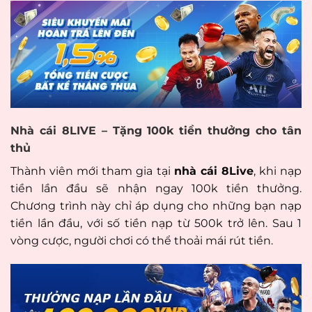
Nhà cái 8LIVE – Tặng 100k tiền thưởng cho tân
thủ
Thành viên mới tham gia tại
nhà cái 8Live
, khi nạp
tiền lần đầu sẽ nhận ngay 100k tiền thưởng.
Chương trình này chỉ áp dụng cho những bạn nạp
tiền lần đầu, với số tiền nạp từ 500k trở lên. Sau 1
vòng cược, người chơi có thể thoải mái rút tiền.