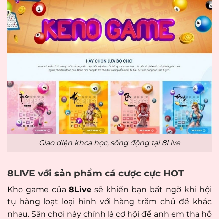
Giao diện khoa học, sống động tại 8Live
8LIVE với sản phẩm cá cược cực HOT
Kho game của
8Live
sẽ khiến bạn bất ngờ khi hội
tụ hàng loạt loại hình với hàng trăm chủ đề khác
nhau. Sân chơi này chính là cơ hội để anh em tha hồ