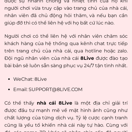
được sự nhanh chóng và nhiệt tình của họ khi
người chơi vừa truy cập vào trang chủ của nhà cái,
nhân viên đã chủ động hỏi thăm, và nếu bạn cần
giúp đỡ thì có thể liên hệ với họ bất cứ lúc nào.
Người chơi có thể liên hệ với nhân viên chăm sóc
khách hàng của hệ thống qua kênh chat trực tiếp
trên trang chủ của nhà cái, qua hotline hoặc zalo.
Đội ngũ nhân viên của nhà cái
8Live
được đào tạo
bài bản sẽ luôn sẵn sàng phục vụ 24/7 tận tình nhất.
WeChat: 8Live
Email:
SUPPORT@8LIVE.COM
Có thể thấy
nhà cái 8Live
là một địa chỉ giải trí
được đầu tư mạnh mẽ về mặt hình ảnh cũng như
chất lượng của từng dịch vụ. Tỷ lệ cược cạnh tranh
cũng là yếu tố khiến nhà cái này tự hào. Cùng với