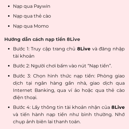
Nạp qua Paywin
Nạp qua thẻ cào
Nạp qua Momo
Hướng dẫn cách nạp tiền 8Live
Bước 1: Truy cập trang chủ
8Live
và đăng nhập
tài khoản
Bước 2: Người chơi bấm vào nút “Nạp tiền”.
Bước 3: Chọn hình thức nạp tiền: Phòng giao
dịch tại ngân hàng gần nhà, giao dịch qua
Internet Banking, qua ví ảo hoặc qua thẻ cào
điện thoại.
Bước 4: Lấy thông tin tài khoản nhận của
8Live
và tiến hành nạp tiền như bình thường. Nhớ
chụp ảnh biên lai thanh toán.