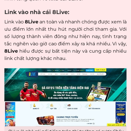
Link vào nhà cái 8
Live:
Link vào
8Live
an toàn và nhanh chóng được xem là
ưu điểm lớn nhất thu hút người chơi tham gia. Với
số lượng thành viên đông như hiện nay, tình trạng
tắc nghẽn vào giờ cao điểm xảy ra khá nhiều. Vì vậy,
8Live
hiểu được sự bất tiện này và cung cấp nhiều
link chất lượng khác nhau.