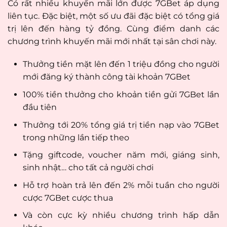
Có rất nhiều khuyến mãi lớn được 7GBet áp dụng
liên tục. Đặc biệt, một số ưu đãi đặc biệt có tổng giá
trị lên đến hàng tỷ đồng. Cùng điểm danh các
chương trình khuyến mãi mới nhất tại sân chơi này.
Thưởng tiền mặt lên đến 1 triệu đồng cho người
mới đăng ký thành công tài khoản 7GBet
100% tiền thưởng cho khoản tiền gửi 7GBet lần
đầu tiên
Thưởng tới 20% tổng giá trị tiền nạp vào 7GBet
trong những lần tiếp theo
Tặng giftcode, voucher năm mới, giáng sinh,
sinh nhật… cho tất cả người chơi
Hỗ trợ hoàn trả lên đến 2% mỗi tuần cho người
cược 7GBet cược thua
Và còn cực kỳ nhiều chương trình hấp dẫn