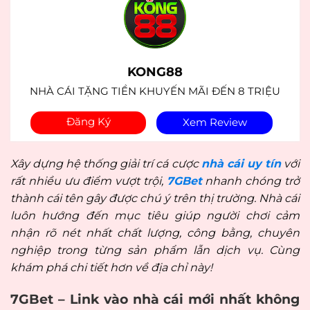
KONG88
NHÀ CÁI TẶNG TIỀN KHUYẾN MÃI ĐẾN 8 TRIỆU
Đăng Ký
Xem Review
Xây dựng hệ thống giải trí cá cược
nhà cái uy tín
với
rất nhiều ưu điểm vượt trội,
7GBet
nhanh chóng trở
thành cái tên gây được chú ý trên thị trường. Nhà cái
luôn hướng đến mục tiêu giúp người chơi cảm
nhận rõ nét nhất chất lượng, công bằng, chuyên
nghiệp trong từng sản phẩm lẫn dịch vụ. Cùng
khám phá chi tiết hơn về địa chỉ này!
7GBet – Link vào nhà cái mới nhất không