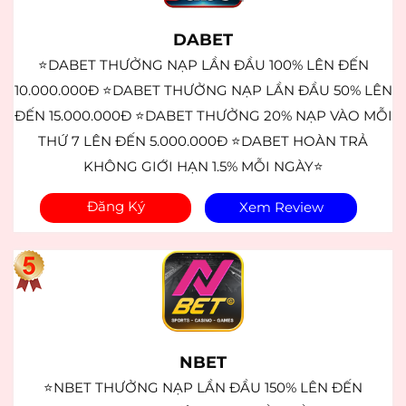
DABET
⭐DABET THƯỞNG NẠP LẦN ĐẦU 100% LÊN ĐẾN
10.000.000Đ ⭐DABET THƯỞNG NẠP LẦN ĐẦU 50% LÊN
ĐẾN 15.000.000Đ ⭐DABET THƯỞNG 20% NẠP VÀO MỖI
THỨ 7 LÊN ĐẾN 5.000.000Đ ⭐DABET HOÀN TRẢ
KHÔNG GIỚI HẠN 1.5% MỖI NGÀY⭐
Đăng Ký
Xem Review
NBET
⭐NBET THƯỞNG NẠP LẦN ĐẦU 150% LÊN ĐẾN