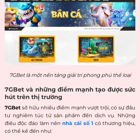
7GBet là một nền tảng giải trí phong phú thể loại
7GBet và những điểm mạnh tạo được sức
hút trên thị trường
7GBet
sở hữu nhiều điểm mạnh vượt trội, có sự đầu
tư nghiêm túc từ sản phẩm đến dịch vụ. Những
điều độc đáo làm nên
nhà cái số 1
có thương hiệu,
có thể kể đến như: