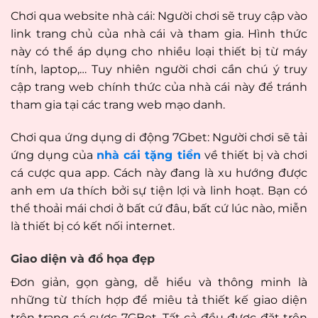
Chơi qua website nhà cái: Người chơi sẽ truy cập vào
link trang chủ của nhà cái và tham gia. Hình thức
này có thể áp dụng cho nhiều loại thiết bị từ máy
tính, laptop,… Tuy nhiên người chơi cần chú ý truy
cập trang web chính thức của nhà cái này để tránh
tham gia tại các trang web mạo danh.
Chơi qua ứng dụng di động 7Gbet: Người chơi sẽ tải
ứng dụng của
nhà cái tặng tiền
về thiết bị và chơi
cá cược qua app. Cách này đang là xu hướng được
anh em ưa thích bởi sự tiện lợi và linh hoạt. Bạn có
thể thoải mái chơi ở bất cứ đâu, bất cứ lúc nào, miễn
là thiết bị có kết nối internet.
Giao diện và đồ họa đẹp
Đơn giản, gọn gàng, dễ hiểu và thông minh là
những từ thích hợp để miêu tả thiết kế giao diện
trên trang cá cược 7GBet. Tất cả đều được đặt trên