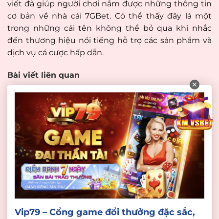
viết đã giúp người chơi nắm được những thông tin
cơ bản về nhà cái 7GBet. Có thể thấy đây là một
trong những cái tên không thể bỏ qua khi nhắc
đến thương hiệu nổi tiếng hỗ trợ các sản phẩm và
dịch vụ cá cược hấp dẫn.
Bài viết liên quan
✕
Vip79 – Cổng game đổi thưởng đặc sắc,