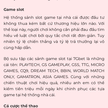
Game slot
Hệ thống sảnh slot game tại nhà cái được đầu tư
không thua kém bất cứ thương hiệu lớn nào. Với
thể loại này, người chơi không cần phải đau đầu tìm
hiểu về luật chơi bởi quy tắc chơi rất đơn giản. Tuy
nhiên tỷ lệ chiến thắng và tỷ lệ trả thưởng lại vô
cùng hấp dẫn.
Bộ sưu tập các sảnh game slot tại 7Gbet là những
cái tên: PLAYTECH, GS GAMEPLAY, GSS, TTG, MICRO
GAMES, CQ9, DREAM TECH, BBIN, WORLD MATCH
ONLY, GAMATRON, ASIA GAMES. Cùng với những
chiến thuật chơi hiệu quả, nhiều anh em có thể
kiếm tiền triệu mỗi ngày khi chinh phục các tựa
game tại hệ thống nhà cái.
Cá cược thể thao