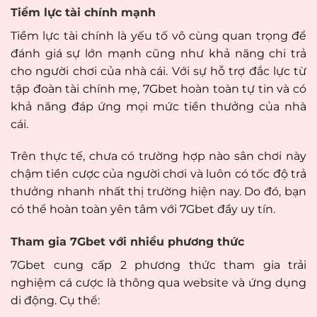
Tiềm lực tài chính mạnh
Tiềm lực tài chính là yếu tố vô cùng quan trọng để
đánh giá sự lớn mạnh cũng như khả năng chi trả
cho người chơi của nhà cái. Với sự hỗ trợ đắc lực từ
tập đoàn tài chính mẹ, 7Gbet hoàn toàn tự tin và có
khả năng đáp ứng mọi mức tiền thưởng của nhà
cái.
Trên thực tế, chưa có trường hợp nào sân chơi này
chậm tiền cược của người chơi và luôn có tốc độ trả
thưởng nhanh nhất thị trường hiện nay. Do đó, bạn
có thể hoàn toàn yên tâm với 7Gbet đầy uy tín.
Tham gia 7Gbet với nhiều phương thức
7Gbet cung cấp 2 phương thức tham gia trải
nghiệm cá cược là thông qua website và ứng dụng
di động. Cụ thể: