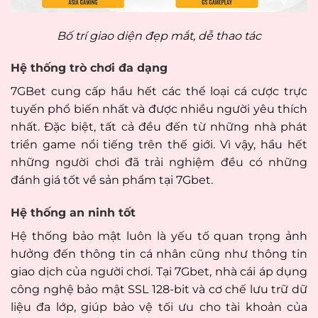
Bố trí giao diện đẹp mắt, dễ thao tác
Hệ thống trò chơi đa dạng
7GBet cung cấp hầu hết các thể loại cá cược trực
tuyến phổ biến nhất và được nhiều người yêu thích
nhất. Đặc biệt, tất cả đều đến từ những nhà phát
triển game nổi tiếng trên thế giới. Vì vậy, hầu hết
những người chơi đã trải nghiệm đều có những
đánh giá tốt về sản phẩm tại 7Gbet.
Hệ thống an ninh tốt
Hệ thống bảo mật luôn là yếu tố quan trọng ảnh
hưởng đến thông tin cá nhân cũng như thông tin
giao dịch của người chơi. Tại 7Gbet, nhà cái áp dụng
công nghệ bảo mật SSL 128-bit và cơ chế lưu trữ dữ
liệu đa lớp, giúp bảo vệ tối ưu cho tài khoản của