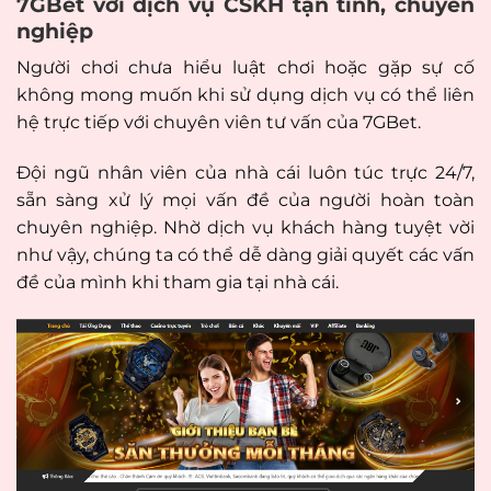
7GBet với dịch vụ CSKH tận tình, chuyên
nghiệp
Người chơi chưa hiểu luật chơi hoặc gặp sự cố
không mong muốn khi sử dụng dịch vụ có thể liên
hệ trực tiếp với chuyên viên tư vấn của 7GBet.
Đội ngũ nhân viên của nhà cái luôn túc trực 24/7,
sẵn sàng xử lý mọi vấn đề của người hoàn toàn
chuyên nghiệp. Nhờ dịch vụ khách hàng tuyệt vời
như vậy, chúng ta có thể dễ dàng giải quyết các vấn
đề của mình khi tham gia tại nhà cái.