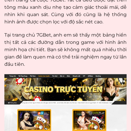
tông màu xanh dịu nhẹ tạo cảm giác thoải mái, dễ
nhìn khi quan sát. Cùng với đó cũng là hệ thống
hình ảnh được chọn lọc với độ sắc nét cao.
Tại trang chủ 7GBet, anh em sẽ thấy một bảng hiển
thị tất cả các đường dẫn trong game với hình ảnh
minh họa chi tiết. Bạn sẽ không mất quá nhiều thời
gian để làm quen mà có thể trải nghiệm ngay từ lần
đầu tiên.