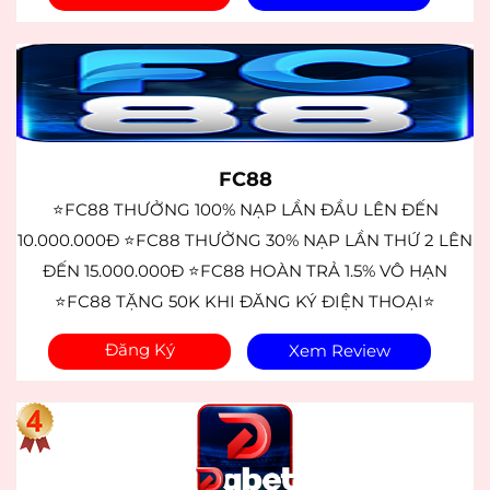
FC88
⭐FC88 THƯỞNG 100% NẠP LẦN ĐẦU LÊN ĐẾN
10.000.000Đ ⭐FC88 THƯỞNG 30% NẠP LẦN THỨ 2 LÊN
ĐẾN 15.000.000Đ ⭐FC88 HOÀN TRẢ 1.5% VÔ HẠN
⭐FC88 TẶNG 50K KHI ĐĂNG KÝ ĐIỆN THOẠI⭐
Đăng Ký
Xem Review