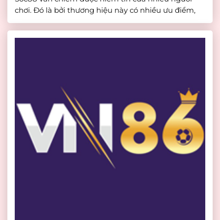
chơi. Đó là bởi thương hiệu này có nhiều ưu điểm,
lợi thế giúp người chơi tham gia cá cược an toàn,
minh bạch. […]