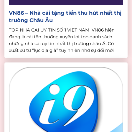
VN86 – Nhà cái tặng tiền thu hút nhất thị
trường Châu Âu
TOP NHÀ CÁI UY TÍN SỐ 1 VIỆT NAM VN86 hiện
đang là cái tên thường xuyên lọt top danh sách
những nhà cái uy tín nhất thị trường châu Á. Có
xuất xứ từ “lục địa già” tuy nhiên nhờ sự đổi mới
nền tảng cá cược đã đáp ứng được tốt nhất nhu […]