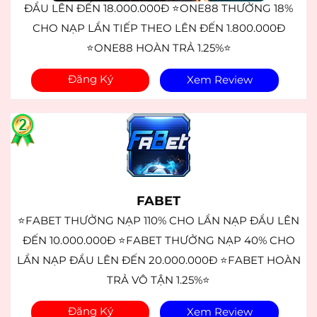
ĐẦU LÊN ĐẾN 18.000.000Đ ⭐ONE88 THƯỞNG 18%
CHO NẠP LẦN TIẾP THEO LÊN ĐẾN 1.800.000Đ
⭐ONE88 HOÀN TRẢ 1.25%⭐
Đăng Ký
Xem Review
FABET
⭐FABET THƯỞNG NẠP 110% CHO LẦN NẠP ĐẦU LÊN
ĐẾN 10.000.000Đ ⭐FABET THƯỞNG NẠP 40% CHO
LẦN NẠP ĐẦU LÊN ĐẾN 20.000.000Đ ⭐FABET HOÀN
TRẢ VÔ TẬN 1.25%⭐
Đăng Ký
Xem Review