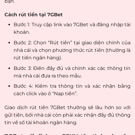
bạn.
Cách rút tiền tại 7GBet
Bước 1: Truy cập link vào 7GBet và đăng nhập tài
khoản.
Bước 2: Chọn “Rút tiền” tại giao diện chính của
nhà cái và chọn phương thức rút tiền (thường là
rút tiền ngân hàng).
Bước 3: Điền đầy đủ và chính xác các thông tin
mà nhà cái đưa ra theo mẫu.
Bước 4: Kiểm tra thông tin và xác nhận bằng
cách click vào ô “Nạp tiền”.
Giao dịch rút tiền 7GBet thường sẽ lâu hơn so với
gửi tiền, bởi nhà cái còn phải xác nhận đầy đủ thông
tin về số tài khoản ngân hàng.