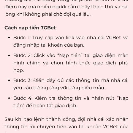
điểm này mà nhiều người cảm thấy thích thú và hài
lòng khi không phải chờ đợi quá lâu.
Cách nạp tiền 7GBet
Bước 1: Truy cập vào link vào nhà cái 7GBet và
đăng nhập tài khoản của bạn.
Bước 2: Click vào “Nạp tiền” tại giao diện màn
hình chính và chọn hình thức giao dịch phù
hợp.
Bước 3: Điền đầy đủ các thông tin mà nhà cái
yêu cầu tương ứng với từng biểu mẫu.
Bước 4: Kiểm tra thông tin và nhấn nút “Nạp
tiền” để hoàn tất giao dịch.
Sau khi tạo lệnh thành công, đợi nhà cái xác nhận
thông tin rồi chuyển tiền vào tài khoản 7GBet của