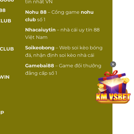
tín nhất VN
88
Nohu
88
– Cổng game
nohu
club
số 1
CLUB
Nhacaiuytin
– nhà cái uy tín 88
Việt Nam
Soikeobong
– Web soi kèo bóng
2CLUB
đá, nhận định soi kèo nhà cái
✕
Gamebai88
– Game đổi thưởng
đẳng cấp số 1
IWIN
IP