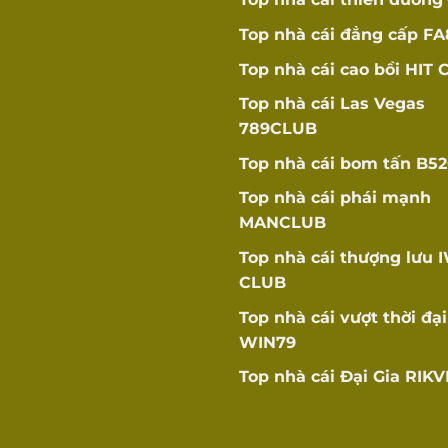
Top nhà cái đẳng cấp
FA
Top nhà cái cao bồi
HIT 
Top nhà cái Las Vegas
789CLUB
Top nhà cái bom tấn
B5
Top nhà cái phái mạnh
MANCLUB
Top nhà cái thượng lưu
CLUB
Top nhà cái vượt thời đại
WIN79
Top nhà cái Đại Gia
RIKV