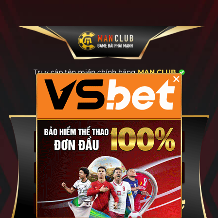
Truy cập tên miền chính hãng
MAN.CLUB
×
để tránh giả mạo