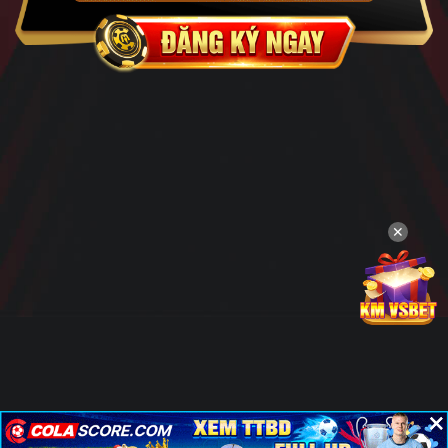
✕
×
×
×